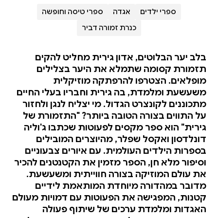
ספרי ילדים
אגדה
ספרי טיסה וחופשה
כנרת זמורה דביר
בלב יער הבלוטים, אדון גירית מחליט להקים
תזמורת קסומה שתמלא את היער בצלילים
מופלאים. הצטרפו להרפתקה מוזיקלית
משעשעת ומלמדת, בה גירית וחבריו בעלי החיים
מתכוננים לקונצרט הגדול. מי יצליח לנגן ולחזור
על התווים בצורה הטובה ביותר? "התזמורת של
גירית" הוא ספר מקסים לפעוטות שכתבו ג'וליה
דונלדסון ואקסל שפלר, מהיוצרים המובילים
בספרות הילדים העולמית. עם איורים צבעוניים
וסיפור מלא חן, הספר מזמין את הקטנטנים להכיר
את עולם המוזיקה בצורה חווייתית ומשעשעת.
מדובר במהדורה מיוחדת המותאמת לידיים
קטנות, המפגישה את הפעוטות עם דמויות מעולם
האגדות ומלמדת ערכים של שיתוף פעולה