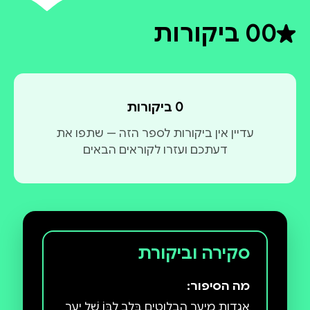
0
0 ביקורות
דירוג ממוצע 0 מתוך 5
0 ביקורות
עדיין אין ביקורות לספר הזה — שתפו את
דעתכם ועזרו לקוראים הבאים
סקירה וביקורת
מה הסיפור:
אגדות מיער הבלוטים בְּלֵב לִבּוֹ שֶׁל יַעַר