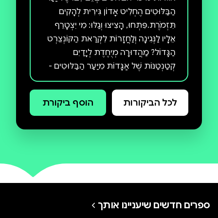
הַבַּלּוּטִים הֶחְלִיט אָדוֹן גִּירִית לְהָקִים
תִּזְמֹרֶת.פִּתְחוּ, הָצִיצוּ וְגַלּוּ: מִי יִצְטָרֵף
אֵלָיו לַנְּגִינָה וְלַחֲזָרוֹת לִקְרַאת הַקּוֹנְצֵרְט
הַגָּדוֹל? מַהֲדוּרָה מְיֻחֶדֶת לְיָדַיִם
קְטַנְטַנּוֹת שֶׁל אַגָּדוֹת מִיַּעַר הַבַּלּוּטִים -
הַסִּדְרָה הַנִּפְלָאָה לְפָעוֹטוֹת מֵאֵת ג׳וּלְיָה
דוֹנַלְדְסוֹן וְאַקְסֶל שֶׁפְלֶר, מֵהַיּוֹצְרִים
לכל הביקורות
הוסף ביקורת
הַבּוֹלְטִים בְּסִפְרוּת הַיְּלָדִים הָעוֹלָמִית.
ספרים חדשים שיעניינו אותך