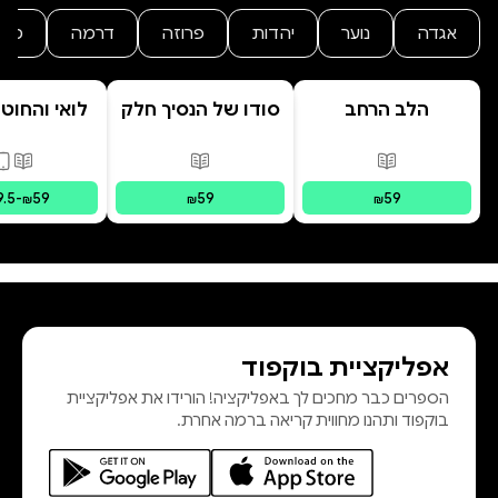
אגדה
נוער
יהדות
פרוזה
דרמה
מת
הלב הרחב
סודו של הנסיך חלק
לואי והחוט
ב' סוד הנסיך
- הרפתקת 
הנסתר
המרחפ
פורמטים זמינים
:
מודפס
פורמטים זמינים
:
מודפס
פורמ
9.5
-
59
59
59
₪
₪
₪
אפליקציית בוקפוד
הספרים כבר מחכים לך באפליקציה! הורידו את אפליקציית
בוקפוד ותהנו מחווית קריאה ברמה אחרת.