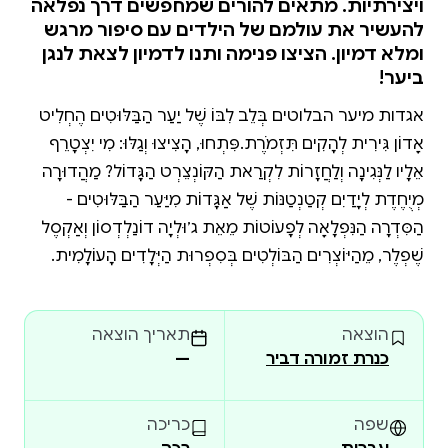
ויצירתיות. מתאים להורים שמחפשים דרך נפלאה
להעשיר את עולמם של הילדים עם סיפור מרגש
ומלא דמיון. הציצו פנימה ותנו לדמיון לצאת לנגן
ביער!
אגדות מיער הבלוטים בְּלֵב לִבּוֹ שֶׁל יַעַר הַבַּלּוּטִים הֶחְלִיט
אָדוֹן גִּירִית לְהָקִים תִּזְמֹרֶת.פִּתְחוּ, הָצִיצוּ וְגַלּוּ: מִי יִצְטָרֵף
אֵלָיו לַנְּגִינָה וְלַחֲזָרוֹת לִקְרַאת הַקּוֹנְצֵרְט הַגָּדוֹל? מַהֲדוּרָה
מְיֻחֶדֶת לְיָדַיִם קְטַנְטַנּוֹת שֶׁל אַגָּדוֹת מִיַּעַר הַבַּלּוּטִים -
הַסִּדְרָה הַנִּפְלָאָה לְפָעוֹטוֹת מֵאֵת ג׳וּלְיָה דוֹנַלְדְסוֹן וְאַקְסֶל
שֶׁפְלֶר, מֵהַיּוֹצְרִים הַבּוֹלְטִים בְּסִפְרוּת הַיְּלָדִים הָעוֹלָמִית.
הוצאה
תאריך הוצאה
כנרת זמורה דביר
—
שפה
כריכה