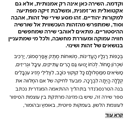
וקדמה. השירה כאן אינה רק אמנותית, אלא גם
אקטואלית וא־זמנית, ומשלבת זיקה מפתיעה
למקורות יהודיים. זהו מסע שירי של זהות, אהבה
וסוד, שמתפרש מהזהות העכשווית אל שורשיה
ההיסטוריים. מתאים לאוהבי שירה שמחפשים
חוויה עמוקה ומעוררת מחשבה, ולכל מי שמתעניין
בנושאים של זהות ושינוי.
בְּכַפּוֹת רַגְלָיו הָעֲדִינוֹת, מְשׁוּחוֹת מֶתֶק אֲפַרְסְמוֹנִי, יַרְכִּיב
שִׁכְרוֹן מָחוֹל. לְכֹחוֹ יָנוּעוּ גַּם הָרִים עַתִּיקִים, עֵיבָל וּגְרִיזִים,
מַשִּׂיאִים מִמַּסְלוּלָם כָּל קִוְקוּוֵי כּוֹכָב, לִצְלִילֵי מְזִיג עִנְבָּלִים
קְלָלָה הָיְתָה לִבְרָכָה. מבעד לחיקה של אם המְלווה את
בנה הטרנסג'נדר בתהליך ההתאמה המגדרית נכתב
ספר שירה זה, שיש בו מזיגה מרתקת בין עוצמת הסיפור
לעוצמת הלשון. בעמקוּת פיוטית, באומץ ובהומור,
מתוארים בו הגוף המשתנה והשתנות הנפש של הבן
קרא עוד
והאם כאחד. התחביר המקורי והלשון המוזיקלית של רונה
טאוזינגר קושרים בין רחוקים כביכול: טבע ותרבות,