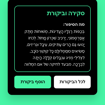
סקירה וביקורת
מה הסיפור:
בְּכַפּוֹת רַגְלָיו הָעֲדִינוֹת, מְשׁוּחוֹת מֶתֶק
אֲפַרְסְמוֹנִי, יַרְכִּיב שִׁכְרוֹן מָחוֹל. לְכֹחוֹ
יָנוּעוּ גַּם הָרִים עַתִּיקִים, עֵיבָל וּגְרִיזִים,
מַשִּׂיאִים מִמַּסְלוּלָם כָּל קִוְקוּוֵי כּוֹכָב,
לִצְלִילֵי מְזִיג עִנְבָּלִים קְלָלָה הָיְתָה
לִבְרָכָה. מבעד לחיקה של אם המְלווה
את בנה הטרנסג'נדר בתהליך
ההתאמה המגדרית נכתב ספר שירה
לכל הביקורות
הוסף ביקורת
זה, שיש בו מזיגה מרתקת בין עוצמת
הסיפור לעוצמת הלשון. בעמקוּת
פיוטית, באומץ ובהומור, מתוארים בו
הגוף המשתנה והשתנות הנפש של