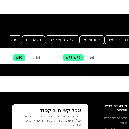
סיכוי. לפחות חלקנו מרגישים
הוסף ביקורת
כבולים. הנפש סוערת. אין שקט.
הלב מלא אהבה ושמחה רק לרגעים
לכל הביקורות
ספורים. אבל ככה זה. אלו החיים. אין
ברירה. האמנם? האמנם המצב הזה
הכרחי? האמנם אי אפשר לחיות
אחרת? האמנם מצב המרחק
מעצמנו הוא גזירת גורל? הלימוד
הזה שינה ועודנו משנה את חיי
לטוב. אני מברך את עצמי ואת כולנו
שנזכה להתמסר יום יום להסיר
מעלינו את הקליפות החוסמות.
להעז להיות ולאהוב.