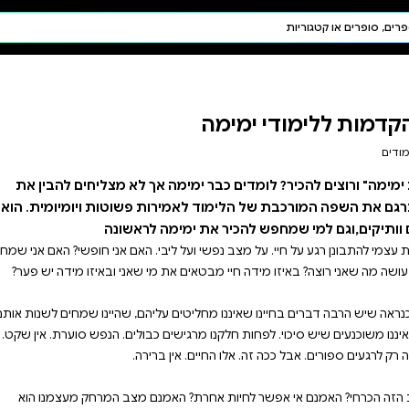
חיפוש AI
דת ויהדות
תפילה
חגים ומועדים
תלמוד
קבלה
אך לא מצליחים להבין את
רות פשוטות ויומיומית. הוא
 לראשונה
בי. האם אני חופשי? האם אני שמח?