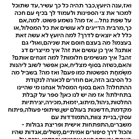
ואז,ענה היועץ,כבר תהיה כל כך עשיר,עד שתוכל
למכור את צי הספינות ולעמוד לך בכיף עם חכה
על שפת נחל... אז מה? נשמע פשוט. למה,אם
כך,מרבית הדייגים לא עושים את כל המסלול,או
כלל לא יוצאים לדרך? למה היועץ לא עשה זאת
בעצמו? מה בעצם חוסם את שניהם,ואולי גם
אותנו? איך כן עושים את זה? איך מייצרים דג
זהב? איך מגשימים חלומות? למה זונחים אותם?
והאם,כשזה בסוף מצליח,אכן אפשר לשוב ליהנות
משִֹמחַת הפשטות כמו פעם? ואז מה? בשביל מה
כל הסיבוב הזה,אם חוזרים לכאורה לנקודת
ההתחלה? האם בסוף המסלול אנחנו מי שהיינו
בתחילתו? אז מה יש לנו כאן? ספר על קבלת
החלטות,ניהול,מיתוג,יזמוּת,מכירה,יצירתיות
מקדמת,חדשנות בעולם ישן,שיתופי פעולה,פיתוח
עסקי,בניית צוות,התמודדות עם
משברים,התפתחות אישית ופריצת גבולות -
והכול דרך סיפורים אמיתיים,מְשלים,אגדות שהיו