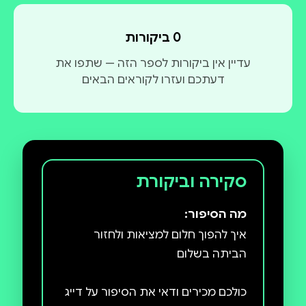
והתמודד עם הרבה מהמורות, שהחיים – באדיבותם –
העריכו כנראה שהוא יוכל להתמודד איתן, ולכן הניחו אותן
0 ביקורות
לרגליו ברוחב יד.
עדיין אין ביקורות לספר הזה — שתפו את
דעתכם ועזרו לקוראים הבאים
סקירה וביקורת
מה הסיפור:
איך להפוך חלום למציאות ולחזור
כולכם מכירים ודאי את הסיפור על דייג