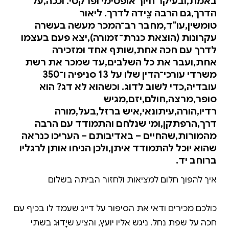
באמת,ובעיקר חיוך אופטימי ופרקטי. וככה,על
הדרך,גם הרבה צֵידה לדרך. ליאור
טומשין,עו"ד,מחבר רב־המכר מעשה בעשרה
עקרונות (הוצאת כנרת־זמורה),יצא פעם בעצמו
לדרך עם חכה אחת,שותף אחד ומזכירה
אחת,ועבר את כל השלבים,עד שמכר את רשת
משרדי עורכי־הדין שלו על 13 סניפיה ו־350
עובדיה,כדי לשוב לדוג. וכשהוא לא דג? הוא
סופר,מרצה,חולם,יזם,מגיש
רדיו,הורה,עיתונאי,איש ברזל,בעל,מורה
דרך,הרפתקן,ומי שנלחם והתמודד עם הרבה
מהמורות,שהחיים – באדיבותם – העריכו כנראה
שהוא יוכל להתמודד איתן,ולכן הניחו אותן לרגליו
ברוחב יד.
כולכם מכירים ודאי את הסיפור על דייג שעמד לו בכיף עם
חכה על שפת נחל. ניגש אליו יועץ, והציע שיָדוּג בשתי