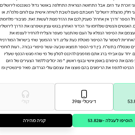
פר הזה הוא יותר מסתם
 מתאים לכל מי שמתעניין
השראה אמיתית מהאנשים
 תש"ח,והכירו מחדש את
יא וירו אלינו משני הרכסים, את הקולות של
 באושר גדול כשנכנסו לירושלים.
חה אישית עם לוחם פלמ"ח, או
ות לעשות זאת. מגיבורי מלחמת
עציון ושפרצו את הדרך לירושלים,
והצליח להחזיר לעצמו את
ור ההמשך שחי בישראל המודרנית
ר סיפורי גבורה , רעות לוחמים
ן של מי שהיו מגש הכסף שעליו