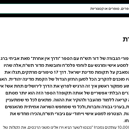
חיפוש AI
דת ויהדות
תפילה
חגים ומועדים
תלמוד
קבלה
 אין אחרת" מאת אביחי ברג.
ות מדור תש"ח,אלה שהיו
בלתי נפרד מהמאבק על תקומת מדינת ישראל. דרך 17 סיפורים מרתקים,תגלו את
של הקמת מדינה יהודית. האם
הדרך לירושלים תחת אש? איך