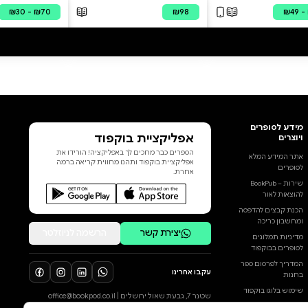
עותקים נמכרו! "נכנסו לשער הגיא
וירו אלינו משני הרכסים, את הקולות
של הכדורים על המשוריין אני זוכרת
עד היום. אבל התחושה הנוראית
התחלפה באושר גדול כשנכנסו
לירושלים. עד היום אני שמחה שאני
חלק מהצלת ירושלים" חשבתם
פעם לשבת לשיחה אישית עם
לוחם פלמ"ח, או עם חובשת מדור
תש"ח? הספר 'ודרך אין אחרת'
מעניק לכם את ההזדמנות לעשות
הוסף ביקורת
זאת. מגיבורי מלחמת העצמאות
נותרו מעטים. האנשים והנשים
לכל הביקורות
שנלחמו עד הכדור האחרון בגוש
עציון ושפרצו את הדרך לירושלים,