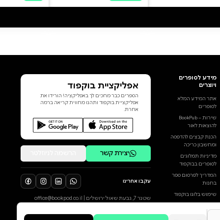
אגרנט על מלחמת יום הכיפורים,
ועדת כהן על הטבח במחנות
סברה ושתילה, ועדת שמגר
הראשונה על הטבח במערת
המכפלה, ועדת שמגר השנייה על
רצח ראש הממשלה יצחק רבין,
ועדת וינוגרד על מלחמת לבנון
השנייה, ועדת אור על אירועי
אוקטובר 2000 בגליל, ועדת
נאור־ברלינר על אסון מירון, ועדת
הוסף ביקורת
גרוניס על פרשת הצוללות. כך הפכו
ועדות חקירה חלק בלתי־נפרד
לכל הביקורות
מהפוליטיקה, מהמשפט ומהשיח
הציבורי בישראל. מדריך לוועדות
חקירה משיב על השאלות