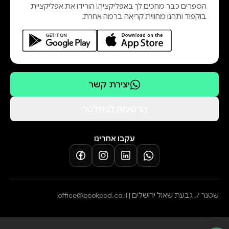
הספרים כבר מחכים לך באפליקציה! הורידו את אפליקציית
בוקפוד ותהנו מחווית קריאה ברמה אחרת.
יצירת קשר
הרשמה לניוזלטר
עקבו אחרינו
שטנר 7, גבעת שאול ירושלים |
office@bookpod.co.il