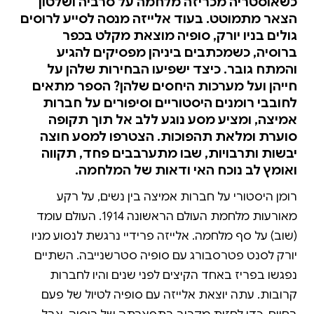
כשאוסטריה מכריזה מלחמה על סרביה ושלטון
הצאר מתמוטט. בעוד אלייזה מנסה לסייע לרוסים
גולים בניו יורק, סופיה מוצאת מקלט בכפר
ברוסיה, כשמכתבים ביניהן מפסיקים להגיע
והמתח גובר. כיצד ישפיעו הבחירות שלהן על
חייהן ועל מערכות היחסים שלהן? הספר מתאים
לחובבי רומנים היסטוריים וסיפורים על חברות
אמיצה, ומציע מסע נוגע ללב אל תוך תקופה
סוערת ומלאת תהפוכות. הצטרפו למסע חוצה
יבשות ותרבויות, שבו מתערבבים פחד, תקווה
ואומץ לב נוכח האי ודאות של המלחמה.
רומן היסטורי על חברות אמיצה בין נשים, על רקע
מאורעות מלחמת העולם הראשונה 1914. העולם עומד
(שוב) על סף מלחמה. אלייזה פרידיי נרגשת לנסוע מניו
יורק לסנט פטרסבורג עם סופיה סטרשנייבה. השתיים
נפגשו בפריז באחד הקיצים לפני שנים והיו לחברות
קרובות. עתה יוצאת אלייזה עם סופיה לטיול של פעם