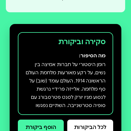
סקירה וביקורת
מה הסיפור:
רומן היסטורי על חברות אמיצה בין
נשים, על רקע מאורעות מלחמת העולם
הראשונה 1914. העולם עומד (שוב) על
סף מלחמה. אלייזה פרידיי נרגשת
לנסוע מניו יורק לסנט פטרסבורג עם
סופיה סטרשנייבה. השתיים נפגשו
בפריז באחד הקיצים לפני שנים והיו
לחברות קרובות. עתה יוצאת אלייזה
לכל הביקורות
הוסף ביקורת
עם סופיה לטיול של פעם בחיים, כדי