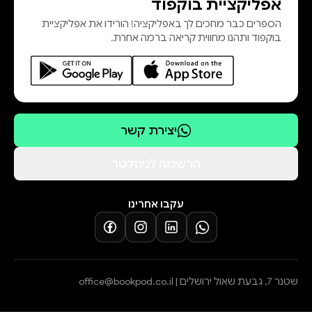
אפליקציית בוקפוד
הספרים כבר מחכים לך באפליקציה! הורידו את אפליקציית
בוקפוד ותהנו מחווית קריאה ברמה אחרת.
יצירת קשר
הרשמה לניוזלטר
עקבו אחרינו
שטנר 7, גבעת שאול ירושלים |
office@bookpod.co.il