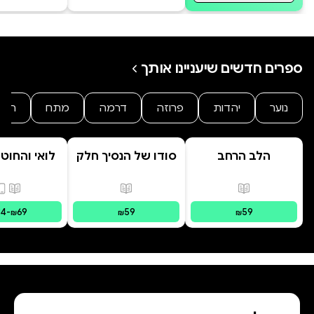
ספרים חדשים שיעניינו אותך
נוער
יהדות
פרוזה
דרמה
מתח
היסט
הלב הרחב
סודו של הנסיך חלק
לואי והחוט
ב' סוד הנסיך
- הרפתקת 
הנסתר
המרחפ
פורמטים זמינים
:
מודפס
פורמטים זמינים
:
מודפס
פורמ
34
-
69
59
59
₪
₪
₪