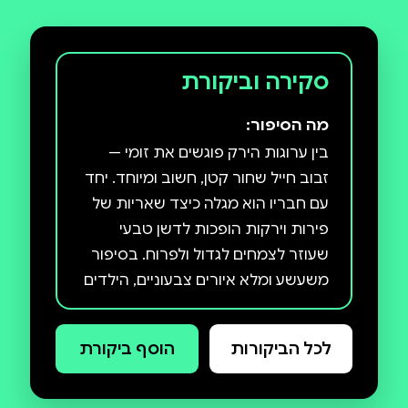
סקירה וביקורת
מה הסיפור:
בין ערוגות הירק פוגשים את זומי —
זבוב חייל שחור קטן, חשוב ומיוחד. יחד
עם חבריו הוא מגלה כיצד שאריות של
פירות וירקות הופכות לדשן טבעי
שעוזר לצמחים לגדול ולפרוח. בסיפור
משעשע ומלא איורים צבעוניים, הילדים
ילמדו על עולמו המרתק של זבוב החייל
השחור ועל תרומתו החשובה לטבע
לכל הביקורות
הוסף ביקורת
עוד בסדרה: נליה הנמלה, ביזי הדבורה,