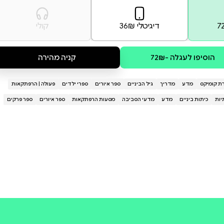
חלק גדול מהכיף... גם האיור קליל,
ים ולקוראים צעירים." ” (נבט
קולי
קניה מהירה
ספרי ילדים
פעולה | הרפתקאות