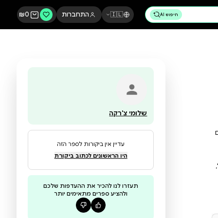
🇮🇱
התחברות
0
₪
שלומי צ'רקה
עדיין אין ביקורות לספר הזה