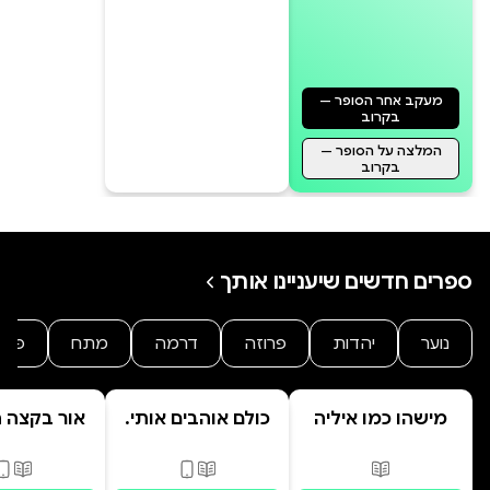
אפשרתי לה ללכת פעם אחת. זה לא
היא תהיה שלי, בין אם זה מוצא חן
מעקב אחר הסופר —
בקרוב
המלצה על הסופר —
בקרוב
גם אם זה אומר שעליי להגן עליה
מעצמה.
ספרים חדשים שיעניינו אותך
נוער
יהדות
פרוזה
דרמה
מתח
פנט
מישהו כמו איליה
כולם אוהבים אותי.
אור בקצה 
מרחוק
פורמטים זמינים
:
מודפס
פורמטים זמינים
:
מודפס, דיגי
פורמ