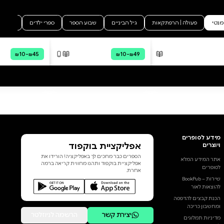
מה הסיפור:
פלישיה קינגסלי – מלכת הרומנים
האיטלקייה (חצי מליון עותקים
שנמכרו זה בהחלט מרשים),
בגירסה חדשה לגאווה ודעה
קדומה. אבל באיטליה (מגיע עם
קיאנטי מוגש בטמפרטורת החדר).
הוסף ביקורת
לכל הביקורות