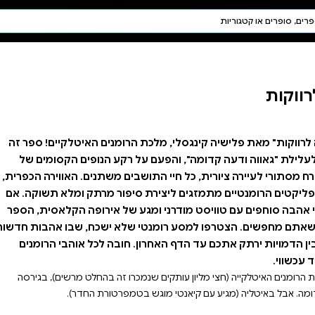
חיפוש AI
דת ויהדות
תפילה
חגים ומועדים
תלמוד
קבלה
ומנים האיטלקיים! ספר זה
קע הנופים הקסומים של
 משתנים. האווירה הכפרית,
פור מרתק ומלא תשוקה. אם
ל אירופה הקלאסית, הספר