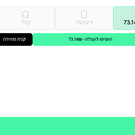
א ישכח, שבו אהבות חדשות
ובה לכל אוהבי הרומנים
 זה בהחלט מרשים), בגירסה
רטורת החדר).
קולי
קניה מהירה