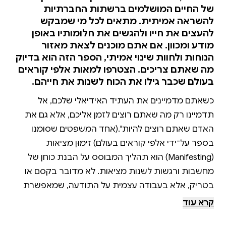
של החיים המושלמים ברשתות החברתיות
להשראה אמיתית. מתאים לכל מי שמבקש
להעצים את חייו ולהגשים את חלומותיו באופן
מודע ומכוון. אם אתם מוכנים לצאת מאזור
הנוחות ולחוות שינוי אמיתי, הספר הזה הוא בדיוק
מה שאתם צריכים. הצטרפו למאות אלפי קוראים
בעולם שכבר גילו את הכוח לשנות את חייהם.
כשאתם מדמיינים את העתיד האידיאלי שלכם, אל
תדמיינו רק מה שאתם רוצים לזמן אליכם, אלא גם את
האדם שאתם רוצים להיות".(אחד המשפטים שסומנו
בספר על־ידי אלפי קוראים בעולם) זימוּן מציאות
(Manifesting) הוא תהליך המבוסס על הבנת כוחן של
מחשבות ורגשות לשנות מציאות. לא מדובר בקסם או
בטריק, אלא בעבודה עצמית על התודעה, שמאפשרת
לנו להחליף קנאה (כמו זו שמתעוררת מול צילומים
קרא עוד
מושלמים־לכאורה ברשתות החברתיות) בהשראה