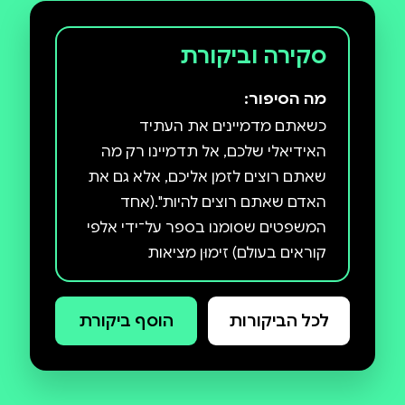
סקירה וביקורת
מה הסיפור:
כשאתם מדמיינים את העתיד
האידיאלי שלכם, אל תדמיינו רק מה
שאתם רוצים לזמן אליכם, אלא גם את
האדם שאתם רוצים להיות".(אחד
המשפטים שסומנו בספר על־ידי אלפי
קוראים בעולם) זימוּן מציאות
(Manifesting) הוא תהליך המבוסס על
הבנת כוחן של מחשבות ורגשות לשנות
לכל הביקורות
הוסף ביקורת
מציאות. לא מדובר בקסם או בטריק,
אלא בעבודה עצמית על התודעה,
שמאפשרת לנו להחליף קנאה (כמו זו