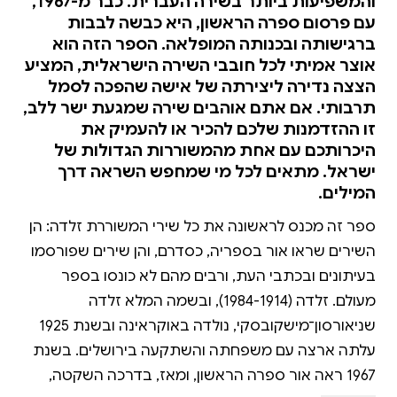
והמשפיעות ביותר בשירה העברית. כבר מ-1967,
עם פרסום ספרה הראשון, היא כבשה לבבות
ברגישותה ובכנותה המופלאה. הספר הזה הוא
אוצר אמיתי לכל חובבי השירה הישראלית, המציע
הצצה נדירה ליצירתה של אישה שהפכה לסמל
תרבותי. אם אתם אוהבים שירה שמגעת ישר ללב,
זו ההזדמנות שלכם להכיר או להעמיק את
היכרותכם עם אחת מהמשוררות הגדולות של
ישראל. מתאים לכל מי שמחפש השראה דרך
המילים.
ספר זה מכנס לראשונה את כל שירי המשוררת זלדה: הן
השירים שראו אור בספריה, כסדרם, והן שירים שפורסמו
בעיתונים ובכתבי העת, ורבים מהם לא כונסו בספר
מעולם. זלדה (1984-1914), ובשמה המלא זלדה
שניאורסון־מישקובסקי, נולדה באוקראינה ובשנת 1925
עלתה ארצה עם משפחתה והשתקעה בירושלים. בשנת
1967 ראה אור ספרה הראשון, ומאז, בדרכה השקטה,