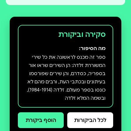
סקירה וביקורת
מה הסיפור:
ספר זה מכנס לראשונה את כל שירי
המשוררת זלדה: הן השירים שראו אור
בספריה, כסדרם, והן שירים שפורסמו
בעיתונים ובכתבי העת, ורבים מהם לא
כונסו בספר מעולם. זלדה (1984-1914),
ובשמה המלא זלדה
שניאורסון־מישקובסקי, נולדה
באוקראינה ובשנת 1925 עלתה ארצה
לכל הביקורות
הוסף ביקורת
עם משפחתה והשתקעה בירושלים.