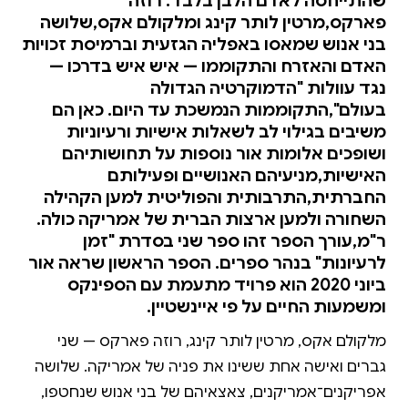
שהתייחסה לאדם הלבן בלבד. רוזה
פארקס,מרטין לותר קינג ומלקולם אקס,שלושה
בני אנוש שמאסו באפליה הגזעית וברמיסת זכויות
האדם והאזרח והתקוממו — איש איש בדרכו —
נגד עוולות "הדמוקרטיה הגדולה
בעולם",התקוממות הנמשכת עד היום. כאן הם
משיבים בגילוי לב לשאלות אישיות ורעיוניות
ושופכים אלומות אור נוספות על תחושותיהם
האישיות,מניעיהם האנושיים ופעילותם
החברתית,התרבותית והפוליטית למען הקהילה
השחורה ולמען ארצות הברית של אמריקה כולה.
ר"מ,עורך הספר זהו ספר שני בסדרת "זמן
לרעיונות" בנהר ספרים. הספר הראשון שראה אור
ביוני 2020 הוא פרויד מתעמת עם הספינקס
ומשמעות החיים על פי איינשטיין.
מלקולם אקס, מרטין לותר קינג, רוזה פארקס — שני
גברים ואישה אחת ששינו את פניה של אמריקה. שלושה
אפריקנים־אמריקנים, צאצאיהם של בני אנוש שנחטפו,