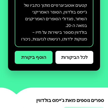
קטעים אוטוביוגרפיים מתוך כתביו של
ג'יימס בולדווין, הסופר האמריקני
השחור, מגדולי הסופרים האמריקנים
בולדווין מספר בישירות על חייו –
מצוקות ילדותו, רגישותו לגזענות, ניכורו
האינטלקטואלי והיותו שונה. בסיפורים
שזורים בעוצמה הקונפליקטים שחווה
לכל הביקורות
הוסף ביקורת
והתובנות החברתיות והתרבותיות
הדרמתיות שנבעו מהם.
ספרים נוספים מאת
ג'יימס בולדווין