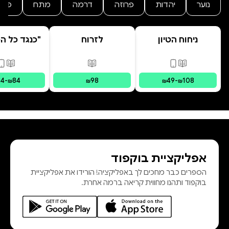
נוער
יהדות
פרוזה
דרמה
מתח
פנט
ניחוח הטיון
לזרוח
"כנגד כל הס
מפוסט-טראומה
פורמטים זמינים
:
מודפס, דיגיטלי
פורמטים זמינים
:
מודפס
פורמ
34
-
84
98
49
-
108
₪
₪
₪
₪
אפליקציית בוקפוד
הספרים כבר מחכים לך באפליקציה! הורידו את אפליקציית
בוקפוד ותהנו מחווית קריאה ברמה אחרת.