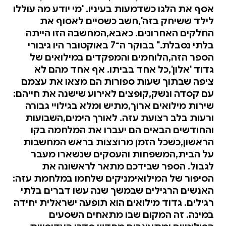
אסף את הלגו כשדמעות בעיניו. 'מי יודע מה עוללו
לילד ששיחק בזה',חשב כשסיים לאסוף את
החלקים האחרונים. כאבא,המחשבה הזו הייתה
בלתי נסבלת." בבוקר ה־7 באוקטובר היו גיבורי
הספר הזה,הלוחמים והמפקדים במילואים של
גדוד 'אלון',כל אחד בביתו. אף אחד מהם לא
ציפה שבתוך שעות ספורות הם מצאו את עצמם
עם קסדה ונשק,קופצים לאירוע שישנה את חייהם:
שירות מילואים ארוך,מתיש ומלא בגילויי גבורה
ורעות בלב רצועת עזה. לאורך הימים,השבועות
והחודשים הבאים הם יעברו את המלחמה בקו
הראשון,כשכל הזמן מרוצצות בראש המחשבות
על הבית,המשפחות והעסקים שנשארו מעבר
לגבול. הספר שבידכם מתאר לראשונה את
הסיפור של המילואימניקים שלחמו במלחמת עזה:
האנשים הרגילים שבמשך שנה עשו דברים בלתי
רגילים. גדוד מילואים הוא תופעה ישראלית יחידה
במינה. זה המקום שבו מתאחים השסעים