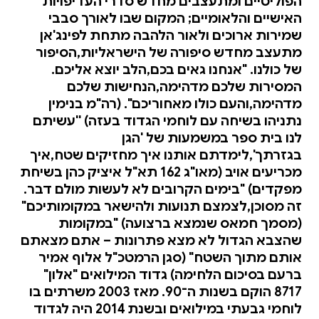
הפוליטיים ומתעצבים מחדש סדרי העדיפויות
האישיים והלאומיים; המקום שבו לאורך סבבי
שמירות ארוכים ולאור הלהבה מתחת לפינג'אן
מתעצב מחדש סיפורה של הישראליות,הסיפור
של כולנו. "אנחנו גאים בכם,הלב יוצא אליכם.
המסירות שלכם מדהימה,הנחישות שלכם
מדהימה,והעם כולו מאחוריכם". (רה"מ בנימין
נתניהו בשיחה עם לוחמי הגדוד בעזה) ''עשיתם
לנו בית ספר במשמעות של 'הגן
בגזרתך',לימדתם אותנו איך מחזיקים שטח,איך
מכריעים אויב (מאו"ג 162 תא"ל איציק כהן בשיחת
מפקדים) "בימים הקרובים לא לעשות מולם דבר.
זה מסוכן,לצמצם תנועות ולהישאר במקומותיכם"
(מסמך חמאס שנמצא ברצועה) "במקומות
שהצבא הגדול לא מצא פתרונות – אתם מצאתם
אותם מתוך השטח" (סגן הרמטכ"ל אלוף אמיר
ברעם בסיכום הלחימה) גדוד המילואים "אלון"
8717 הוקם בשנות ה־90. מאז 2003 משרתים בו
לוחמי גבעתי במילואים ובשנת 2014 היה לגדוד