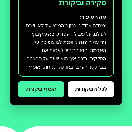
סקירה וביקורת
לגדוד המילואים היחיד שתמרן בשטח רצועת עזה. משה
ויסטוך הוא עיתונאי בוגר חטיבת גבעתי. הוא משרת
מה הסיפור:
כלוחם ומפקד בגדוד מזה 21 שנה.
"מחזה אחד גויכמן מהמסייעת לא ישכח
לעולם. על שביל העפר שיצא מקיבוץ
ניר עוז הייתה קופסת לגו שפוכה על
האדמה. הוא התחיל לאסוף את
החלקים ונזכר איך הוא יושב על הרצפה
בבית מדי ערב, באותה תנוחה, ואוסף
את הלגו של ילדיו מהרצפה. בבית הוא
לא מפסיק להתלונן על המטלה
לכל הביקורות
הוסף ביקורת
המעצבנת, הפעם, כשהוא על מדים,
הוא אסף את הלגו כשדמעות בעיניו. 'מי
יודע מה עוללו לילד ששיחק בזה', חשב
כשסיים לאסוף את החלקים האחרונים.
כאבא, המחשבה הזו הייתה בלתי