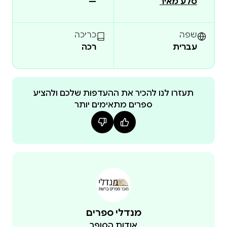
סלע מאיר
—
עצמם עם קסדה ונשק, קופצים לאירוע שישנה את חייהם:
שירות מילואים ארוך, מתיש ומלא בגילויי גבורה ורעות
בלב רצועת עזה. לאורך הימים, השבועות והחודשים
שפה
כריכה
עברית
רכה
הבאים הם יעברו את המלחמה בקו הראשון, כשכל הזמן
מרוצצות בראש המחשבות על הבית, המשפחות
והעסקים שנשארו מעבר לגבול. הספר שבידכם מתאר
לראשונה את הסיפור של המילואימניקים שלחמו
תעזרו לנו להכיר את ההעדפות שלכם ולהציע
ספרים מתאימים יותר
במלחמת עזה: האנשים הרגילים שבמשך שנה עשו
גדוד מילואים הוא תופעה ישראלית יחידה במינה. זה
המקום שבו מתאחים השסעים הפוליטיים ומתעצבים
מחדש סדרי העדיפויות האישיים והלאומיים; המקום שבו
לאורך סבבי שמירות ארוכים ולאור הלהבה מתחת
לפינג'אן מתעצב מחדש סיפורה של הישראליות, הסיפור
מנדלי ספרים
אודות הסופר