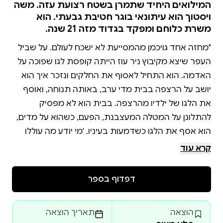
המילואים היחיד שתמרן בשטח רצועת עזה. משה
ויסטוך הוא עיתונאי בוגר חטיבת גבעתי. הוא
משרת כלוחם ומפקד בגדוד מזה 21 שנה.
"מחזה אחד גויכמן מהמסייעת לא ישכח לעולם. על שביל
העפר שיצא מקיבוץ ניר עוז הייתה קופסת לגו שפוכה על
האדמה. הוא התחיל לאסוף את החלקים ונזכר איך הוא
יושב על הרצפה בבית מדי ערב, באותה תנוחה, ואוסף
את הלגו של ילדיו מהרצפה. בבית הוא לא מפסיק
להתלונן על המטלה המעצבנת, הפעם, כשהוא על מדים,
הוא אסף את הלגו כשדמעות בעיניו. 'מי יודע מה עוללו
לילד ששיחק בזה', חשב כשסיים לאסוף את החלקים
קרא עוד
דפדוף בספר
בבוקר ה־7 באוקטובר היו גיבורי הספר הזה, הלוחמים
והמפקדים במילואים של גדוד 'אלון', כל אחד בביתו. אף
הוצאה
תאריך הוצאה
אחד מהם לא ציפה שבתוך שעות ספורות הם מצאו את