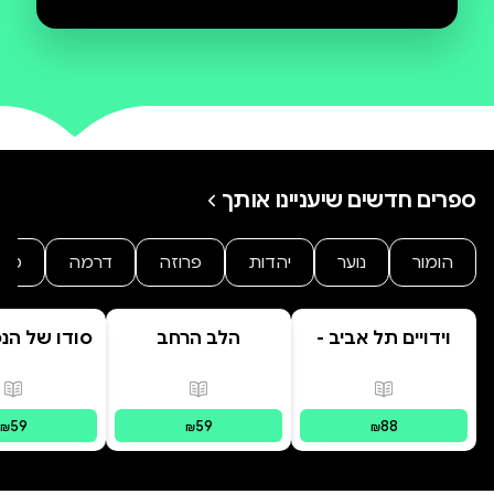
סופרת ילדים, מלמדת ריתמוזיקה בגני
ילדים
ספרים חדשים שיעניינו אותך
הומור
נוער
יהדות
פרוזה
דרמה
מת
וידויים תל אביב -
הלב הרחב
סודו של הנ
TLV Confessions
ב' סוד ה
הנסת
פורמטים זמינים
:
מודפס
פורמטים זמינים
:
מודפס
פור
59
59
88
₪
₪
₪