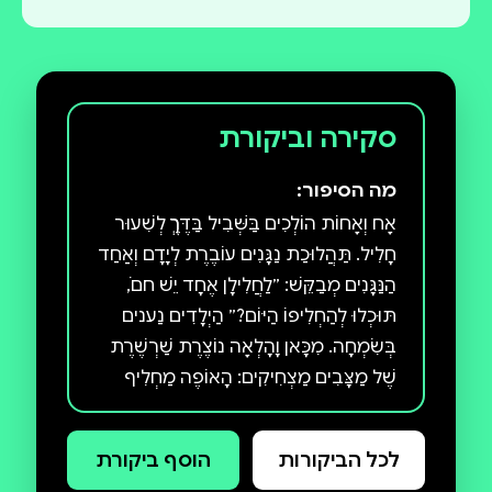
סקירה וביקורת
מה הסיפור:
אָח וְאָחוֹת הוֹלְכִים בַּשְּׁבִיל בַּדֶּרֶךְ לְשִׁעוּר
חָלִיל. תַּהֲלוּכַת נַגָּנִים עוֹבֶרֶת לְיָדָם וְאַחַד
הַנַּגָּנִים מְבַקֵּשׁ: ״לַחֲלִילָן אֶחָד יֵשׁ חםֹ,
תּוּכְלוּ לְהַחְלִיפוֹ הַיּוֹם?״ הַיְלָדִים נַענים
בְּשִׂמְחָה. מִכָּאן וָהָלְאָה נוֹצֶרֶת שַׁרְשֶׁרֶת
שֶׁל מַצָּבִים מַצְחִיקִים: הָאוֹפֶה מַחְלִיף
אֶת הַסַּפָּר, הָרוֹפְאָה מַחְלִיפָה אֶת
הָאוֹפֶה, וְעוֹד וָעוֹד בִּלְבּוּלִים מְשַׁעַשְׁעִים,
לכל הביקורות
הוסף ביקורת
כְּתוּבִים בְּקֶצֶב וּבַחֲרִיזָה. דַּפְנָה שְׁטְרוּם,