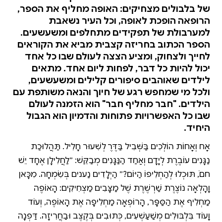
של בלבולים מצחיקים: האופה מחליף את הספר,
הרופאה הופכת לאופה, וכל העיר נשאבת
למערבולת של תפקידים מתחלפים ומשעשעים.
הספר הכתוב בחריזה קצבית מביא את הקוראים
לחייך ולצחוק, ומציע הצצה לעולם שבו כל אחד
יכול להיות כל דבר, לפחות ליום אחד. מתאים
לילדים שאוהבים סיפורים קלילים ומשעשעים,
ולכל מי שמחפש רגע של חיוך והנאה משותפת עם
הילדים. "חבר מחליף חבר" הוא הזמנה לעולם
שבו כל האפשרויות פתוחות והדמיון הוא הגבול
היחיד.
אָח וְאָחוֹת הוֹלְכִים בַּשְּׁבִיל בַּדֶּרֶךְ לְשִׁעוּר חָלִיל. תַּהֲלוּכַת
נַגָּנִים עוֹבֶרֶת לְיָדָם וְאַחַד הַנַּגָּנִים מְבַקֵּשׁ: ״לַחֲלִילָן אֶחָד יֵשׁ
חםֹ, תּוּכְלוּ לְהַחְלִיפוֹ הַיּוֹם?״ הַיְלָדִים נַענים בְּשִׂמְחָה. מִכָּאן
וָהָלְאָה נוֹצֶרֶת שַׁרְשֶׁרֶת שֶׁל מַצָּבִים מַצְחִיקִים: הָאוֹפֶה
מַחְלִיף אֶת הַסַּפָּר, הָרוֹפְאָה מַחְלִיפָה אֶת הָאוֹפֶה, וְעוֹד
וָעוֹד בִּלְבּוּלִים מְשַׁעַשְׁעִים, כְּתוּבִים בְּקֶצֶב וּבַחֲרִיזָה. דַּפְנָה