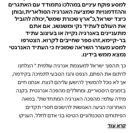
למסע פוקח עיניים במהלכו נתמודד עם האתגרים
וההזדמנויות שמציעה האנרגיה הסולארית,ובוחן
כיצד ישראל,כ"ארץ שכורת שמש",יכולה להוביל
את העולם לעתיד נקי ומשגשג. אם אתם
מתעניינים באנרגיה נקייה או בעיצוב עתיד
בר-קיימא,זהו ספר שחייבים לקרוא. הצטרפו
למסע מעורר השראה שמוכיח כי העתיד האנרגטי
נמצא ממש בידינו.
כך תהפוך ישראל למעצמת אנרגיה עולמית " הצלחנו
לרתום את הפחם, הנפט והגז הטבעי לתמיכה בקידמה,
אך לא נוכל להמשיך להישען עליהם לנצח. אנחנו חיים
בזמנים היסטוריים, ומחוללים מהפכה אנרגטית בקנה
מידה עולמי: מהפכה האנרגיה המתחדשת". במאה
האחרונה הגיעה האנושות להישגים חסרי תקדים:
הפיתוחים הטכנולוגיים הטיסו בני אדם לחלל, העניקו
למיליארדים גישה למזון וצמצמו למינימום את המרחקים
קרא עוד
הגאוגרפיים בין מדינות רחוקות. אבל כדי להמשיך במרוץ