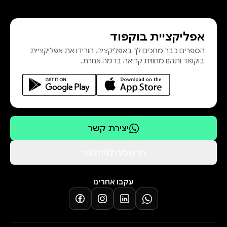
המציעה דרך אולטימטיבית להמשך
הריצה האנושית קדימה: אנרגיה
אפליקציית בוקפוד
נצחית, זמינה וזולה, שמובילה לעתיד
הספרים כבר מחכים לך באפליקציה! הורידו את אפליקציית
נקי ומשגשג. מדינת ישראל, "ארץ
בוקפוד ותהנו מחווית קריאה ברמה אחרת.
שכורת שמש", עומדת בפני הזדמנות
נפלאה להפוך למובילה עולמית בתחום
– אם רק לא הייתה שמה לעצמה
רגליים. הספר מתאר גם את דרך
יצירת קשר
הרשמה לניוזלטר
עקבו אחרינו