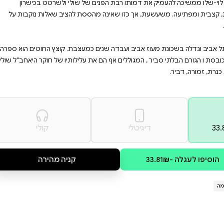
דרמה ומפנים, שבמרכזם דמותו
ו; עובדים ממורמרים שהתעמר
שסחט; פושעים המחפשים נקמה –
 את היוזמה לידיו וקצץ את חוט
 הנצחי והרגיש, המכור לעבודתו
ל שולי ולשרטט בכישרון
סת להציב שאלות נוקבות על