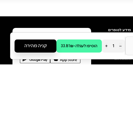
מה הסיפור:
#html-body [data-pb-
style=UGL22MV]{justify-
content:flex-
start;display:flex;flex-
direction:column;background-
position:left top;background-
size:cover;background-
repeat:no-repeat;background-
attachment:scroll} זה לא משנה
אם הוא היה שטן או מלאך, אני
ארדוף אחרי הרוצח שלו כי זה
התפקיד שלי"." כאשר רב פקד שולי
הוסף ביקורת
ברזני מוזנק למפעל קטן בחדרה