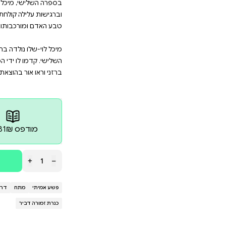
, שנראה פשוט לכאורה, הופך לתעלומה מסובכת ורצופת 
שונאים: אשתו היפהפייה וחובבת ההימורים שחשקה בכספ
שהטריד מינית; שותפים מבוגרים שהוליך שולל; אנשים 
לא הצטער על לכתו לעולם שכולו טוב, אך מי מכל אלו לקח
וא הספר השלישי בעלילותיו של רב פקד שולי ברזני, הרווק
, מיכל לוי-שלו ממשיכה להעמיק את דמותו רבת הפנים ש
לה קולחת, קצבית ומפתיעה. משעשעת, אך כזו שאינה מהס