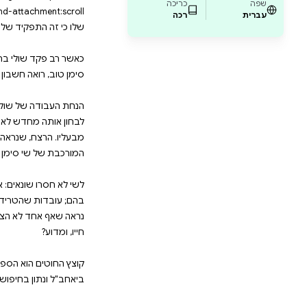
טע את חוט חייו, ולמה? בספר השלישי בסדרה המ
לוי-שלו ממשיך לשזור עלילה עשירה ומלאת פיתו
בע האדם. הצטרפו לשולי בחיפוש מתמיד אחר תש
יפה לו. "חוטים" הוא ספר שלא תוכלו להניח מהיד
ata-pb-style=UGL22MV]{justify-content:flex-start;displ
nd-position:left top;background-size:cover;backgrou
repeat;background-attachment:scroll} זה לא מש
ולי ברזני מוזנק למפעל קטן בחדרה הוא מגלה בחזיתו א
ל שולי והצוות שלו ביאחב"ל היא שמדובר בחיסול של הע
חדש לאור הסודות והשקרים הרבים המסתתרים במפעל הק