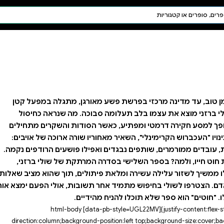
חיפוש AI
דת ויהדות
תפילה
חגים ומועדים
תלמוד
קבלה
רגן, מתגלה במפעל קטן
ה. מה שנראה כחיסול
ודות והשקרים מתחילים
 שורה ארוכה של אויבים:
לו פושעים הרודפים נקמה.