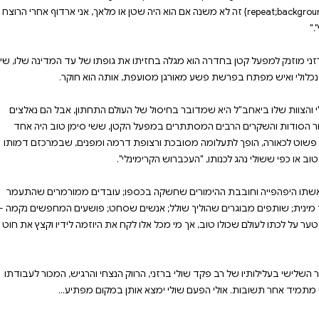
רתקת של שולי ברזני,
לים, תוך שהוא מציב שאלות
ובות, אולי הפעם ימצא אותן
יים.
#html-body [d
direction:column;backgrou
נה אם הוא היה שטן או מלאך, אני ארדוף אחרי הרוצח
ת גופתו של עד המדינה שלו, שי
ולם התחתון, אבל הם נאלצים
טן, ששי סימן טוב היה אחד