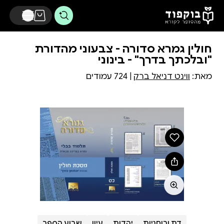
דלג לתוכן הראשי
חולין גמרא סדורה - צבעוני מהדורת
"ובלכתך בדרך" - בינוני
מאת:
ווינט דניאל ברק
| 724 עמודים
דת ורוחניות
יהדות
עיון
שבוע הספר