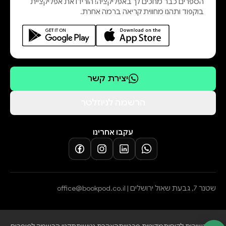
הספרים כבר מחכים לך באפליקציה! הורידו את אפליקציית
בוקפוד ותהנו מחווית קריאה ברמה אחרת.
יצירת קשר
הרשמה לניוזלטר
עקבו אחרינו
שטנר 7, גבעת שאול ירושלים |
office@bookpod.co.il