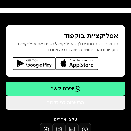
לתמונה, הוא מעמיד פנים שיש לו בת
זוג כדי לגרום לה לקנא… ומי מתאימה
יותר לשחק את תפקיד החברה מאשר
אפליקציית בוקפוד
הספרים כבר מחכים לך באפליקציה! הורידו את אפליקציית
על אף שדיאנה לא מאוד רוצה להפר
בוקפוד ותהנו מחווית קריאה ברמה אחרת.
את החוק שלה, מערכת יחסים מזויפת
היא הפתרון המושלם לבעיות שיש לה
עם האקס שלה. העניין הוא שתוך זמן
קצר היא לא יכולה להכחיש שמשהו
קורה בינה לבין שיין. משהו לוהט ולגמרי
יצירת קשר
הרשמה לניוזלטר
ויש סיכוי שהסיפור מתחיל להיות קצת
עקבו אחרינו