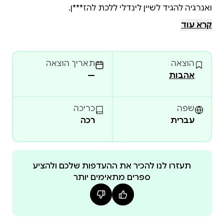
קרא עוד
שיין עבר לאחרונה לגור בבניין בו היא מתגוררת ונראה
נחוש לשכב עם כל קבוצת המעודדות שלה. נכון, הוא
הוצאה
תאריך הוצאה
שחקן הוקי גבוה ומהמם, אבל הוא פולש לטריטוריה שלה.
אהבות
—
המצב דורש חוקי יסוד: אסור לערוך מסיבות בדירה שלה,
להתרחק מחברותיה לקבוצה, ו… הכי חשוב… להתרחק
שפה
כריכה
עברית
רכה
מה שדיאנה לא מבינה הוא שלשיין נשבר מסטוצים
ונמאס לו מהסטטוס ״זה שהחברה שלו מזה שנים
החליטה להיפרד ממנו״. הוא רוצה מערכת יחסים.
תעזרו לנו להכיר את ההעדפות שלכם ולהציע
כשהאקסית שלו חוזרת לתמונה, הוא מעמיד פנים שיש לו
ספרים מתאימים יותר
בת זוג כדי לגרום לה לקנא… ומי מתאימה יותר לשחק את