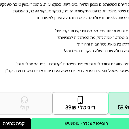
זרים להיות יחד. סוף טוב - הכול
 בו זרות וריחוק. לפעמים כעס.
א נגמר ברגע שהמילואימניק חזר
בישראל. רבים אולי דמיינו
זוג אחרי תקופה ארוכה בנפרד, שבה
 חיק הזוגיות והמשפחה. הוא
ם יחד, במסע המשותף להבין איך
יות, בהומור ובעין טובה מעניקים
וי משקעי העבר, בהעמקת