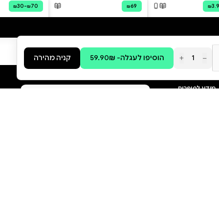
סקירה וביקורת
מה הסיפור:
"במאות הסרטונים המרגשים
שראינו היה תסריט פשוט: אנשים
שהופרדו חוזרים להיות יחד. סוף
טוב - הכול טוב. אבל במציאות,
החיבוק הזה לא היה תמיד כמו
בסרטונים. לפעמים היו בו זרות
וריחוק. לפעמים כעס. לפעמים
ריקנות או סתמיות מפתיעה. זוגות
רבים גילו שלא רק שהאתגר לא
נגמר ברגע שהמילואימניק חזר