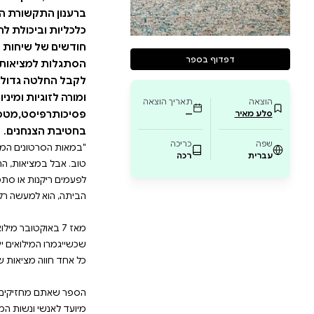
גמרו המילואים ייגמרו הקשיים - אך גילו כמה מורכ
 בנפרד,שבה כל אחד חווה מציאות שונה בתכלית
חזיקים בידכם הוא המדריך הישראלי לחזרה מהמ
א מיועד לאנשי ונשות המילואים ולבני הזוג שנשא
שותף להבין איך ולאן הם רוצים לנווט את חייהם
קצועיות,בהומור ובעין טובה מעניקים המחברים תוב
שורת הזוגית,בניקוי משקעי העבר,בהעמקת האי
כלכליות וביכולת ל
יחות קצרות וקטועות? - כיצד ניתן להבדיל בין
יאות? - מהן הדרכים לחזור ולחלק בינינו את נטל
לקבל החלטה גדולה 
ת ומיניות,מייסדת "קרובים - בית הספר לזוגיות". ש
,מטפל זוגי ומיני,מרצה באוניברסיטה העברית ו