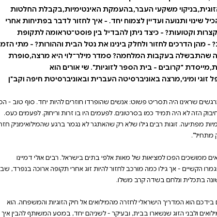
ב לחזור להיות זוג אחרי
 ונלחם בשדה קרב משלו.
ילואים אל חיק הזוגיות
רו בבית,ובעיקר - לשניהם
 המשותפים מכאן והלאה.
נות וכלים שיסייעו לכל זוג
נטימיות,בקבלת החלטות
הכיל שינוי ותנועה ועדיין לצמוח יחד. - איך לחזור לדבר בפתיחות אחרי
 פוסט־טראומה לתקופת
 הבית וההורות? - מתי הזמן
שהתבשלה בעקבות המלחמה? סמדר מילר־לוי היא מרצה,סופרת
י אורים הוא
באוניברסיטת חיפה וקב"ן