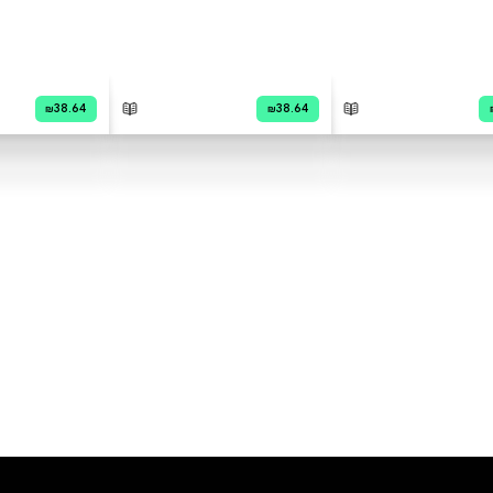
סקירה וביקורת
מה הסיפור:
חנן הגנן נותן לילדים פירות ומבטיח
שחבוי בהם מטמון, אבל הילדים
מוצאים בתוכם רק חרצנים. מה
יקרה כשישתלו את החרצנים
באדמה? ספר שהפך לקלאסיקה
בזכות האיורים הנפלאים והחריזה
שובת הלב של רינת הופר.
הוסף ביקורת
לכל הביקורות