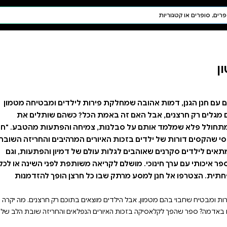
חיפוש AI
דת ויהדות
תפילה
חגים ומועדים
תלמוד
קבלה
ת לילדים ומבטיחה מטמון
הכל? כשהם שותלים את
יחה והפתעות מהטבע. "חנן
ים המרהיבים והחריזה השובת
ם של דמיון והפתעות, וגם