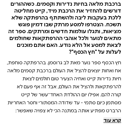
ברכבת מלאה בחיות נדירות וקסמים. כשההורים
דורשים להחזיר את הרכבת מיד, קייט מחליטה
ללכת בעקבות ליבה ולהשתתף בהרפתקה שלא
תשכח. הצטרפו למסע מרתק שבו דמיון פוגש
מציאות, ותגלו עולמות חדשים ומרתקים. ספר זה
מתאים לנוער ולכל אוהבי ההרפתקאות שחולמים
לצאת למסע אל הלא נודע. האם אתם מוכנים
לעלות על "חץ הכסף"?
חץ הכסף ספר נוער מאת לב גרוסמן. בהרפתקה סוחפת,
אח ואחות יוצאים להציל את העולם ברכבת קסמים מלאה
חיות נדירות קייט ואחיה הצעיר טום חולמים לצאת
להרפתקאות ולהציל את העולם, אבל זה אף פעם לא
קורה להם. אפילו יום ההולדת האחד־עשר של קייט
מסתמן כיום סתמי - עד שדודה המסתורי וחסר האחריות
הרברט מפתיע אותה במתנה הכי לא צפויה שאפשר:
קטר ענקי של רכבת קיטור בשם ''חץ הכסף''. ההורים של
קרא עוד
קייט וטום דורשים להחזיר את הרכבת מיד לשולח. אבל