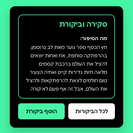
סקירה וביקורת
מה הסיפור:
חץ הכסף ספר נוער מאת לב גרוסמן.
בהרפתקה סוחפת, אח ואחות יוצאים
להציל את העולם ברכבת קסמים
מלאה חיות נדירות קייט ואחיה הצעיר
טום חולמים לצאת להרפתקאות ולהציל
את העולם, אבל זה אף פעם לא קורה
להם. אפילו יום ההולדת האחד־עשר
של קייט מסתמן כיום סתמי - עד
לכל הביקורות
הוסף ביקורת
שדודה המסתורי וחסר האחריות
הרברט מפתיע אותה במתנה הכי לא
צפויה שאפשר: קטר ענקי של רכבת