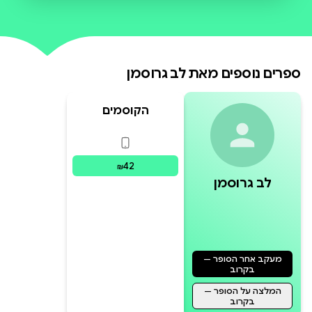
קיטור בשם ''חץ הכסף''. ההורים של
קייט וטום דורשים להחזיר את הרכבת
מיד לשולח. אבל לקייט יש תוכניות
ספרים נוספים מאת
לב גרוסמן
אחרות - וכך גם ל''חץ הכסף''! עד
מהרה יוצאים קייט וטום לנסיעה
הקוסמים
לארצות רח
פורמטים זמינים
:
דיגיטלי
42
₪
לב גרוסמן
מעקב אחר הסופר —
בקרוב
המלצה על הסופר —
בקרוב