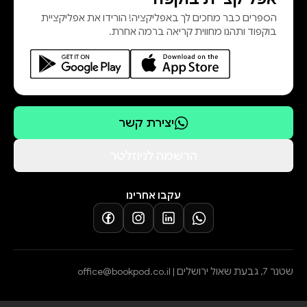
הספרים כבר מחכים לך באפליקציה! הורידו את אפליקציית
בוקפוד ותהנו מחווית קריאה ברמה אחרת.
יצירת קשר
הרשמה לניוזלטר
עקבו אחרינו
שטנר 7, גבעת שאול ירושלים |
office@bookpod.co.il