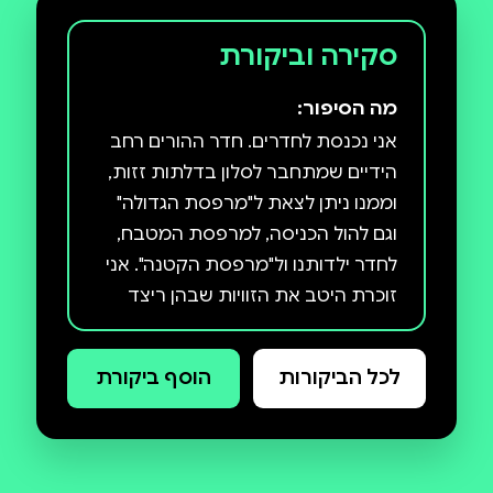
סקירה וביקורת
מה הסיפור:
אני נכנסת לחדרים. חדר ההורים רחב
הידיים שמתחבר לסלון בדלתות זזות,
וממנו ניתן לצאת ל"מרפסת הגדולה"
וגם להול הכניסה, למרפסת המטבח,
לחדר ילדותנו ול"מרפסת הקטנה". אני
זוכרת היטב את הזוויות שבהן ריצד
האור שיצר פסים כסופים על הספות
ועל האריחים, את צליל טריקת החלונות
לכל הביקורות
הוסף ביקורת
מהרוח, ואת חבלי הכביסה התלויים
ברישול של שנים. אני מתיישבת לרגע
ועוצמת עיניים. כשעוצמים עיניים
התמונה מתבהרת. אני מדמיינת את