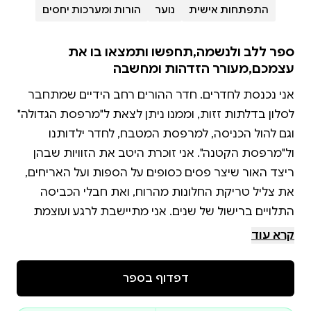
התפתחות אישית
נוער
הורות ומערכות יחסים
ספר ללב ולנשמה,תחפשו ותמצאו בו את
עצמכם,מעורר הזדהות ומחשבה
אני נכנסת לחדרים. חדר ההורים רחב הידיים שמתחבר
לסלון בדלתות זזות, וממנו ניתן לצאת ל"מרפסת הגדולה"
וגם להול הכניסה, למרפסת המטבח, לחדר ילדותנו
ול"מרפסת הקטנה". אני זוכרת היטב את הזוויות שבהן
ריצד האור שיצר פסים כסופים על הספות ועל האריחים,
את צליל טריקת החלונות מהרוח, ואת חבלי הכביסה
התלויים ברישול של שנים. אני מתיישבת לרגע ועוצמת
עיניים. כשעוצמים עיניים התמונה מתבהרת. אני מדמיינת
קרא עוד
את מעמקי הזיכרון כמעיין תכלכל שופע מים זכים, ופסים
של אור המתגנבים מבעד לסדקים בקירות משווים לו נוגה
דפדוף בספר
וזוהר. אין בו את החשכה הנמצאת בדרך כלל במעמקים,
ומי שמצליח לחדור בעד השכבות ולהגיע לשם, הינו