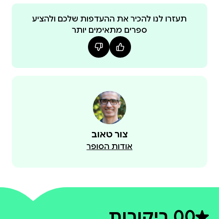
עובדת הנפש האנושית מאפשרת לנו להבין מהי
תעזרו לנו להכיר את ההעדפות שלכם ולהציע
ספרים מתאימים יותר
הספר חשיבה צלולה , תוצר של עשרים ושלוש שנות
מחקר, מציג בסיס יציב לפילוסופיה, ונותן תשובות ברורות
ומוחלטות לשאלות פילוסופיות נפוצות שחלקן עד היום
נחשבו ללא פתורות או שהפתרונות שהוצעו להן לא היו
שאלות כגון, מהי אמת? מהי התודעה? מהם טוב ורע?
האם קיים מוסר אובייקטיבי? מהי המטרה הסופית של
צור טאוב
החיים? האם המתמטיקה היא תוצר של המחשבה או שיש
אודות הסופר
לה קיום נפרד? (ספוילר, אין לה קיום מחוץ למחשבה) ועוד
בו־זמנית הספר מיועד לכל חובב דעת, וכתוב בשפה
קלה להבנה, מבלי לגרוע מעומק הרעיונות המוצגים בו.
0
0 ביקורות