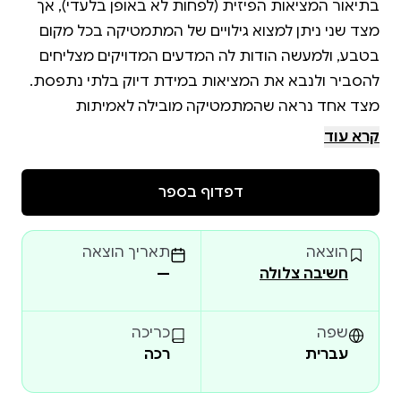
בתיאור המציאות הפיזית (לפחות לא באופן בלעדי), אך
מצד שני ניתן למצוא גילויים של המתמטיקה בכל מקום
בטבע, ולמעשה הודות לה המדעים המדויקים מצליחים
מצד אחד נראה שהמתמטיקה מובילה לאמיתות
המדויקות ביותר שברשותנו (למשל שכל המשולשים, ללא
קרא עוד
יוצא מן הכלל, הם בעלי מאה ושמונים מעלות), ומצד שני
נדמה שהיא דומה לדמיון חופשי, היות שהיא נוצרת על
דפדוף בספר
בסיס אקסיומות והגדרות שמומצאות באופן חופשי
הוצאה
תאריך הוצאה
אז מהו בעצם טבעה של המתמטיקה, כלומר מהו סוג
חשיבה צלולה
—
הקיום (האונטולוגיה) שלה? האם היא קיימת בדרך כלשהי
באופן בלתי תלוי במחשבה האנושית או האם היא תוצר
בלעדי שלה. ואם היא תוצר של המחשבה האנושית, כיצד
שפה
כריכה
עברית
רכה
בכרך זה נראה כיצד הבנה טובה יותר של האופן בו