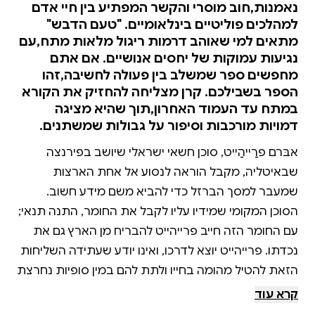
נאמנות,חוב מוסרי והקשר המפתיע בין חיי אדם
למהלכים פוליטיים בינלאומיים. "טעם הדבש"
מתאים למי שאוהב דרמות ריגול מלאות מתח,עם
נגיעות עמוקות של יחסים אנושיים. אם אתם
מחפשים ספר שמשלב בין פעולה לחשיבה,זהו
הספר בשבילכם. קרן מצליחה להחזיק את הקורא
במתח עד העמוד האחרון,תוך שהיא מציגה
דמויות מורכבות וסיפור על גבולות שמשתנים.
אבּרם פרַייהַייט, סוכן חשאי ישראלי שיושב בפירנצה
שבאיטליה, מקבל הוראה לנסוע אל אחת הארצות
שמעבר למסך הברזל כדי להביא משם מידע חשוב.
הסוכן המקומי שמידיו עליו לקבל את החומר, התנה תנאי;
עם החומר הזה חייב פרייהייט להבריח מן הארץ גם את
נכדתו. פרייהייט יוצא לדרכו, ואינו יודע שעתידה השליחות
הזאת להטיל מהומה בחייו ולתת להם במין סופיות נחרצת
תוכן חדש.רבקה קרן, לבית פרידלנדר, נולדה בשנת 1946
קרא עוד
בּדבּרצן שבהונגריה. בת עשר עלתה לארץ עם משפחתה