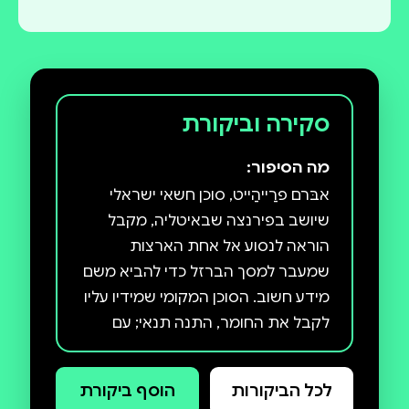
סקירה וביקורת
מה הסיפור:
אבּרם פרַייהַייט, סוכן חשאי ישראלי
שיושב בפירנצה שבאיטליה, מקבל
הוראה לנסוע אל אחת הארצות
שמעבר למסך הברזל כדי להביא משם
מידע חשוב. הסוכן המקומי שמידיו עליו
לקבל את החומר, התנה תנאי; עם
החומר הזה חייב פרייהייט להבריח מן
הארץ גם את נכדתו. פרייהייט יוצא
לכל הביקורות
הוסף ביקורת
לדרכו, ואינו יודע שעתידה השליחות