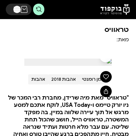
דלג לתוכן הראשי
טראוויס
מאת:
רומן רומנטי
אהבות 2018
אהבות
"טראוויס" מאת מיה שרידן, מחברת רבי המכר של
ניו יורק טיימס ו-USA Today, לוקח אתכם למסע
מרגש אל תוך עיירה שלווה במיין, בה מפקד
המשטרה, טראוויס הייל, חושב שהכול תחת
שליטה. עם עבר מלא חרטות ועתיד שנראה
מבטיח, חייו מתהפכים ברגע שהייבן טורס ואחיה