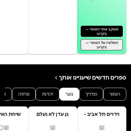
ספר מצחיק, חכם, ובעיקר כזה שלא
תיקחו את עצמכם יותר מדי ברצינות
אחרי שתקראו אותו.
מעקב אחר הסופר —
בקרוב
המלצה על הסופר —
בקרוב
ספרים חדשים שיעניינו אותך
הומור
מדריך
נוער
יהדות
פרוזה
דר
וידויים תל אביב -
גן עדן לא נעלם
שיחת האיב
TLV Confessions
המשפחה הפ
| מסע לר
פורמטים זמינים
:
מודפס
פורמטים זמינים
:
מודפס
פורמ