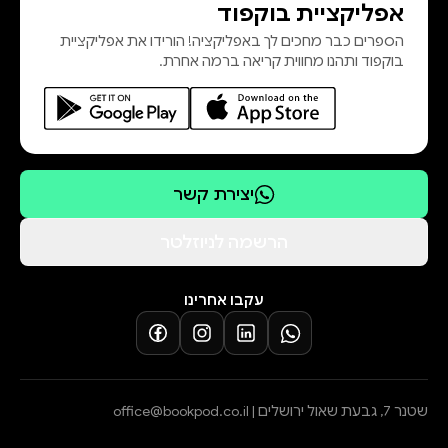
אפליקציית בוקפוד
הספרים כבר מחכים לך באפליקציה! הורידו את אפליקציית
בוקפוד ותהנו מחווית קריאה ברמה אחרת.
יצירת קשר
הרשמה לניוזלטר
עקבו אחרינו
שטנר 7, גבעת שאול ירושלים |
office@bookpod.co.il