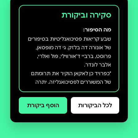
סקירה וביקורת
מה הסיפור:
שבע קריאות פסיכואנליטיות בסיפורים
של אונורה דה בלזק. גי דה מופסאן,
פרוסט, ברביי ד'אורווילי, פול ואלרי,
"כפרויד כן לאקאן הוקיר את תרומתם
של המשוררים לפסיכואנליזה. יתרה
מכך, בהוראתו האחרונה הוא מציג את
הקשר בין פסיכואנליזה ושירה והשימוש
לכל הביקורות
הוסף ביקורת
ששתיהן עושות בכפל משמעות, פשט
ודרש, אומר והיגד 'כדי לתקוף את
בכמה מקומות בסמינרים שלו מתייחס