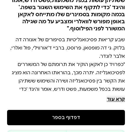
ששתיהן עושות בכפל משמעות,פשט ודרש,אומר
והיגד 'כדי לתקוף את השימוש השגור בשפה.'
בכמה מקומות בסמינרים שלו מתייחס לאקאן
באופן מפורש לוואלרי ומצביע על מה שגילה
המשורר לפני הפילוסוף."
שבע קריאות פסיכואנליטיות בסיפורים של אונורה דה
בלזק. גי דה מופסאן, פרוסט, ברביי ד'אורווילי, פול ואלרי,
"כפרויד כן לאקאן הוקיר את תרומתם של המשוררים
לפסיכואנליזה. יתרה מכך, בהוראתו האחרונה הוא מציג
את הקשר בין פסיכואנליזה ושירה והשימוש ששתיהן
עושות בכפל משמעות, פשט ודרש, אומר והיגד 'כדי
קרא עוד
בכמה מקומות בסמינרים שלו מתייחס לאקאן באופן
מפורש לוואלרי ומצביע על מה שגילה המשורר לפני
דפדוף בספר
הפילוסוף."