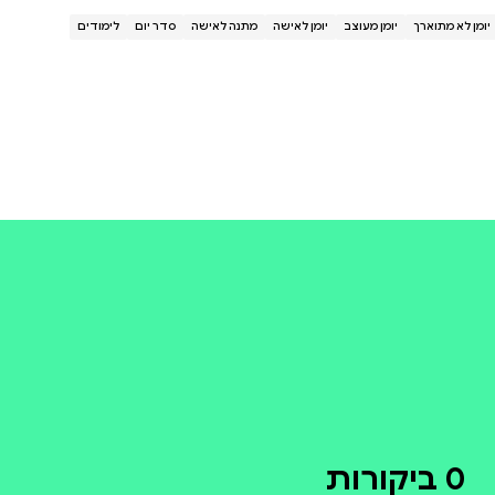
 את המגע של הנייר ואת היכולת
053720
קולי