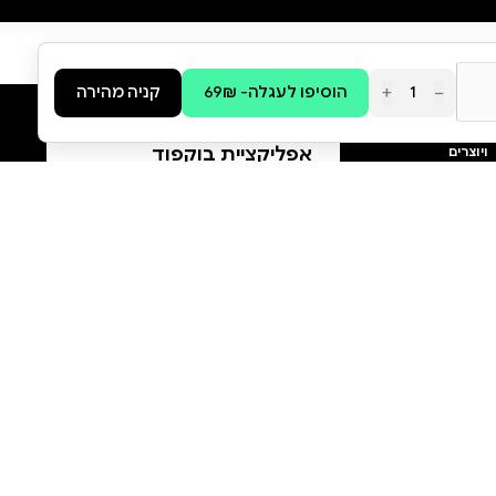
ייחודי. מה כל כך מיוחד בו ?
גמישות מלאה (Undated):
הוסף ביקורת
מתחילה לתכנן באמצע השנה?
יצאת לחופשה? אין בעיה. היומן
לכל הביקורות
מגיע ללא תאריכים מודפסים, כך
שאת משתמשת בו רק כשאת
צריכה. אף דף לא מתבזבז לעולם.
תכנון שבועי רחב ומפורט: כל שבוע
נפרס על פני שני דפים שלמים, מה
שמאפשר לך לראות את התמונה
הגדולה. יש מקום לכל יום בנפרד .
אזור ייעודי לרישום תאריך, אזור
מובנה לפתקים תזכורות ולמשימות
..כדי ששום רעיון או משימה לא יפלו
בין הכיסאות. עיצוב מעורר השראה: