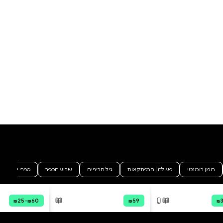
סקירה וביקורת
מה הסיפור:
יומן שבועי אישי לא מתוארך,
המאפשר תכנון גמיש ללא בזבוז
דפים. פריסה שבועית רחבה, מקום
לתזכורות, םתקים, חזון ועוד. אם גם
לך נמאס לדלג על שבועות ביומן
ולהרגיש שדפים פשוט הולכים
לאיבוד, מומלץ בחום להשתמש
ביומן שבועי לא מתוארך✨ היומן
הכולל 155 עמודים - מעוצב בגוונים
עדינים של ורוד עתיק ובסטייל