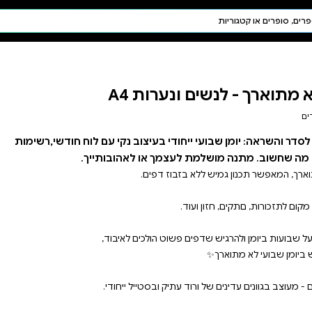
חיפוש AI
דת ויהדות
תפילה
חגים ומועדים
תלמוד
קבלה
קי עם לוח חודשי,רשימות
ובותייך.