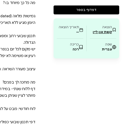
חב ומפורט: כל שבוע נפרס על פני שני דפים שלמים, מ
ם בנפרד . אזור ייעודי לרישום תאריך, אזור מובנה לפתקי