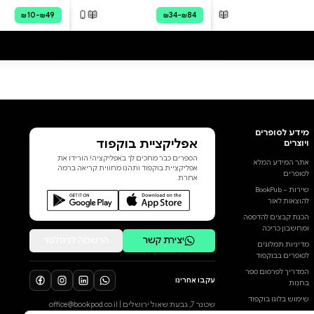
ייעודי לכתיבת חזון אישי במולד
לכל הביקורות
הירח, כדי לעגן כוונות חדשות
בהתאם לאנרגיה ✦ טקס,
מדיטציה , חיבור למלאך מלווה,
עבודה עם הצ’אקרות ואבני
קריסטל ✦ דף מעקב למספרי
מלאכים – תיעוד של סינכרונים
ומסרים קוסמיים ✦ שאלות
אימוניות להתבוננות , תרגילי כתיבה
ועוד .. כאסטרולוגית מאמנת
אישית ויוצרת היומן נכתב ועוצב
מתוך אהבה למחזוריות הפלנטות
השמש והירח, בהשראת התיאום
העדין שבין מעברי הכוכבים לריפוי
אישי. אני מזמינה אותך לעצור מדי