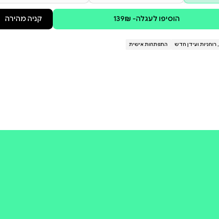
וריות הפלנטות השמש והירח,
 – ולחיות ביודעין. מאחלת לך מסע
קולי
קניה מהירה