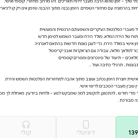
י ולחבר בין
 מעבר לדפי היומן השנתי
זון,עבודה עם
חור בכריכה המתאימה למזל
ו מרחב מחזורי, קוסמי ואישי,
ההבנה שזמן אינו רק קו ליניארי,