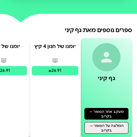
אל תשכחו לשים את הספר במקום
בטוח, כי כשתהיו עשירים ומפורסמים
היומן הזה יהיה שווה הון.
ספרים נוספים מאת
גף קיני
יומנו של חנון 4 קיץ
קטלני
משחקי 
פורמטים זמינים
:
מודפס
פור
26.91
26.91
₪
גף קיני
מעקב אחר הסופר —
בקרוב
המלצה על הסופר —
בקרוב