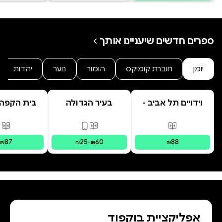
ספרים חדשים שיעניינו אותך
יומן
חוברת קומיקס
הומור
נוער
יהדות
וידויים תל אביב -
בעיר הגדולה
בית הקפה
TLV Confessions
היקו
פורמטים זמינים
:
מודפס
פורמטים זמינים
:
מודפס, דיגי
פור
87
25
-
60
88
₪
₪
₪
₪
אפליקציית בוקפוד