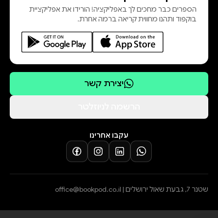
הספרים כבר מחכים לך באפליקציה! הורידו את אפליקציית
בוקפוד ותהנו מחווית קריאה ברמה אחרת.
יצירת קשר
הרשמה לניוזלטר
עקבו אחרינו
שטנר 7, גבעת שאול ירושלים |
office@bookpod.co.il