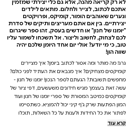
לא רק קריאה מהנה, אלא גם כלי יצירתי שמזמין
אתכם לכתוב, לצייר ולחלום. מתאים לילדים
ונערים שאוהבים הומור, קומיקס, ופרויקטים
יצירתיים. בין אם אתם מעריצים ותיקים של סדרת
"יומנו של חנון" או חדשים בעסק, זהו ספר שיגרום
לכם לצחוק, לחשוב וליצור. אל תשכחו לשמור עליו
טוב, כי מי יודע? אולי יום אחד היומן שלכם יהיה
שווה הון!
גרג! מה מותר ומה אסור לכתוב ביומן? איך מציירים
קומיקסים מצחיקים? איך מנבאים את העתיד לפני כולם?
מחפשים תשובות? הגעתם לספר הנכון! יומנו של חנון -
עשה זאת בעצמך מגיש חידונים משעשעים, דפי ציור של
קומיקסים כמיטב המסורת של ספרי יומנו של חנון ועוד
המון הפתעות שרק ג'ף קיני יכול להמציא. כשתסיימו
לפתור את כל החידות ולענות על כל השאלות, תוכלו
לכתוב יומנו של חנון משלכם! רק אל תשכחו לשים את
קרא עוד
הספר במקום בטוח, כי כשתהיו עשירים ומפורסמים היומן