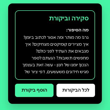
סקירה וביקורת
מה הסיפור:
גרג! מה מותר ומה אסור לכתוב ביומן?
איך מציירים קומיקסים מצחיקים? איך
מנבאים את העתיד לפני כולם?
מחפשים תשובות? הגעתם לספר
הנכון! יומנו של חנון - עשה זאת בעצמך
מגיש חידונים משעשעים, דפי ציור של
קומיקסים כמיטב המסורת של ספרי
יומנו של חנון ועוד המון הפתעות שרק
לכל הביקורות
הוסף ביקורת
ג'ף קיני יכול להמציא. כשתסיימו לפתור
את כל החידות ולענות על כל השאלות,
תוכלו לכתוב יומנו של חנון משלכם! רק