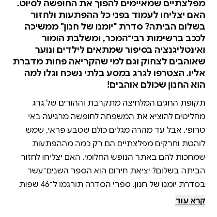
מפלצתיים שמאיימים להפוך את החופשה לסיוט.
האם יצליחו לעמוד בפני כל ההפתעות ולחזור
בשלום הביתה? סדרת "יומנו של חנון" ממשיכה
לככב ברשימות רבי־המכר, ומשלבת הומור
ואינטליגנציה בסיפור שמתאים לילדים ונוער
שאוהבים לצחוק וגם למי שהקריאה פחות מדברת
אליו. הצטרפו לגרג במסע בלתי נשכח וגלו למה
הוא החנון שכולם אוהבים!
תקופת החגים המלחיצה מתקרבת וההורים של גרג
מחליטים להוציא את המשפחה לחופשה מרגיעה באי
טרופי. אבל עד מהרה מגלים כולם שטבע פראי, שמש
לוהטת וחרקים מפלצתיים הם רק כמה מההפתעות
שמחכות להם באתר הנופש החלומי. האם יצליחו לחזור
הביתה בשלום? יציאת חירום הוא הספר השנים־עשר
בסדרת יומנו של חנון. ספרי הסדרה תורגמו ל־46 שפות
ועובדו לשלושה סרטים. הם זכו להצלחה מסחררת בעולם
קרא עוד
כולו וגם בישראל מככבים הספרים בקביעות ברשימות