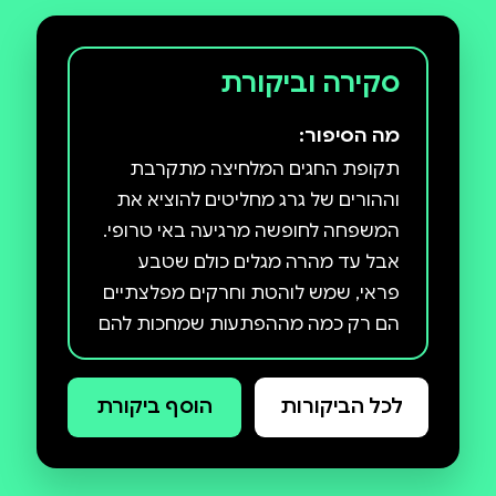
סקירה וביקורת
מה הסיפור:
תקופת החגים המלחיצה מתקרבת
וההורים של גרג מחליטים להוציא את
המשפחה לחופשה מרגיעה באי טרופי.
אבל עד מהרה מגלים כולם שטבע
פראי, שמש לוהטת וחרקים מפלצתיים
הם רק כמה מההפתעות שמחכות להם
באתר הנופש החלומי. האם יצליחו
לחזור הביתה בשלום? יציאת חירום הוא
לכל הביקורות
הוסף ביקורת
הספר השנים־עשר בסדרת יומנו של
חנון. ספרי הסדרה תורגמו ל־46 שפות
ועובדו לשלושה סרטים. הם זכו