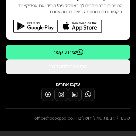
הספרים כבר מחכים לך באפליקציה! הורידו את אפליקציית
בוקפוד ותהנו מחווית קריאה ברמה אחרת.
יצירת קשר
הרשמה לניוזלטר
עקבו אחרינו
שטנר 7, גבעת שאול ירושלים |
office@bookpod.co.il