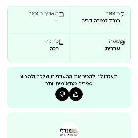
רבי־המכר ונבחרים שוב ושוב לרשימת הספרים האהובים
הוצאה
תאריך הוצאה
במצעד הספרים של משרד החינוך. "גרג הפלי הוא
כנרת זמורה דביר
—
תופעה בלי מתחרים." כרמית ספיר־ויץ, NRG "ספר כיפי,
כתוב טוב ואינטליגנטי, שאפשר לתת גם לילד שקריאה
היא לא הבילוי המועדף עליו." רינת פרימו, YNET "החנון
שפה
כריכה
הוא הסוּפר־גיבור החדש." הדס ליבוביץ, עכבר העיר
עברית
רכה
תעזרו לנו להכיר את ההעדפות שלכם ולהציע
ספרים מתאימים יותר