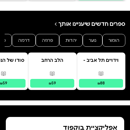
ספרים חדשים שיעניינו אותך
הומור
נוער
יהדות
פרוזה
דרמה
מת
וידויים תל אביב -
הלב הרחב
סודו של הנ
TLV Confessions
ב' סוד ה
הנסת
פורמטים זמינים
:
מודפס
פורמטים זמינים
:
מודפס
פור
59
59
88
₪
₪
₪
אפליקציית בוקפוד