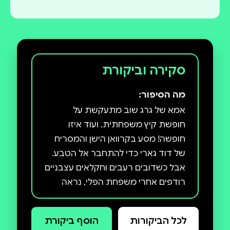
סקירה וביקורת
מה הסיפור:
אמא של גרג שוב מתעקשת על
חופשת קיץ משפחתית. ועוד איזו
חופשה! מסע בקרוואן הישן והמסריח
של דוד גארי כדי להתחבר אל הטבע.
אבל כשדובים רעבים וחקלאים עצבניים
רודפים אחרי משפחת הפלי, נראה
שחופשת החלומות מתנפצת. רגע לפני
שגרג מכריז כי הקיץ הזה הפך לגיהינום,
לכל הביקורות
הוסף ביקורת
המשפחה נכנסת לשערי מחנה ״גן