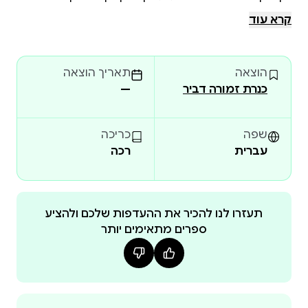
עמוקים הוא הספר ה-15 בסדרת יומנו של חנון. ספרי
קרא עוד
הסדרה תורגמו ל-65 שפות, נמכרו ביותר מ-250 מיליון
עותקים ומופיעים 690 שבועות ברציפות ברשימות
הוצאה
תאריך הוצאה
רבי-המכר של הניו יורק טיימס. גם בישראל מככבים ספרי
כנרת זמורה דביר
—
הסדרה ברשימות רבי-המכר ונכללים שוב ושוב
בקטגוריית הספרים האהובים במצעד הספרים של
משרד החינוך. הצצה לספר:
שפה
כריכה
עברית
רכה
תעזרו לנו להכיר את ההעדפות שלכם ולהציע
ספרים מתאימים יותר