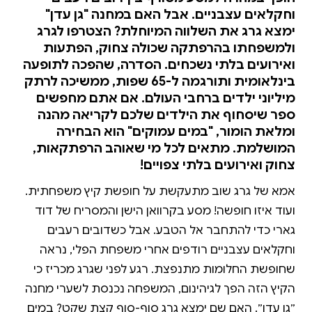
וחקלאים עצבניים. אבל האם במחנה "גן עדן"
ימצא גרג את השלווה המיוחלת? הצטרפו לגרג
ולמשפחתו בהרפתקה שכולה צחוק, הפתעות
ואירועים בלתי נשכחים. הסדרה, שהפכה לתופעה
בינלאומית ותורגמה ל-65 שפות, ממשיכה לרתק
מיליוני ילדים ברחבי העולם. אם אתם מחפשים
ספר שיסחוף את הילדים שלכם לקריאה מהנה
ומלאת הומור, "במים עמוקים" הוא הבחירה
המושלמת. מתאים לכל מי שאוהב הרפתקאות,
צחוק ואירועים בלתי צפויים!
אמא של גרג שוב מתעקשת על חופשת קיץ משפחתית.
ועוד איזו חופשה! מסע בקרוואן הישן והמסריח של דוד
גארי כדי להתחבר אל הטבע. אבל כשדובים רעבים
וחקלאים עצבניים רודפים אחרי משפחת הפלי, נראה
שחופשת החלומות מתנפצת. רגע לפני שגרג מכריז כי
הקיץ הזה הפך לגיהינום, המשפחה נכנסת לשערי מחנה
״גן עדן״. האם שם ימצא גרג סוף-סוף קצת שקט? במים