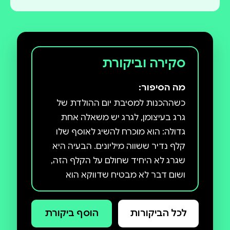
סקירה וביקורת
מה הסיפור:
כשההכנות למסיבת יום ההולדת של
גרג בעיצומן, לגרג יש משאלה אחת
גדולה: הוא מוכרח להשיג לאוסף שלו
קלף נדיר ששווה מיליונים. הבעיה היא
שגרג לא היחיד שחולם על הקלף הזה,
ושום דבר לא מבטיח שדווקא הוא
יצליח לשים עליו יד. האם משאלת יום
ההולדת של גרג תתגשם, או שהוא יגלה
לכל הביקורות
הוסף ביקורת
שכדאי לחשוב פעמיים לפני שמכבים