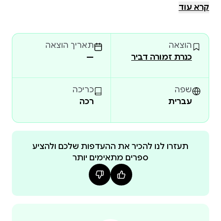
של חנון. ספרי הסדרה תורגמו ל־65 שפות, נמכרו ביותר
קרא עוד
מ־300 מיליון עותקים ומופיעים מעל 750 שבועות
ברציפות ברשימות רבי־המכר של הניו יורק טיימס. גם
הוצאה
תאריך הוצאה
בישראל הם מככבים ברשימות רבי־המכר, ונכללים שוב
כנרת זמורה דביר
—
ושוב בקטגוריית הספרים האהובים במצעד הספרים של
משרד החינוך הצצה לספר
שפה
כריכה
עברית
רכה
תעזרו לנו להכיר את ההעדפות שלכם ולהציע
ספרים מתאימים יותר