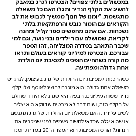
במכשולים בלתי צפויים? הצטרפו לגרג במאבק
להשיג את הקלף הנדיר ותגלו האם כל משאלה
מתגשמת. "יומנו של חנון" ממשיך לכבוש את לב
הקוראים עם הומור כובש והרפתקאות בלתי
נשכחות. אם אתם מחפשים ספר קליל ומהנה
לקריאה, שמושלם עבור ילדים ובני נוער, וגם למי
שכבר התאהב בסדרה המצליחה, זהו הספר
עבורכם. הצטרפו למיליוני קוראים בעולם ותראו
מה קורה כשהחיים הופכים למסיבת יום הולדת
אחת גדולה ומפתיעה.
כשההכנות למסיבת יום ההולדת של גרג בעיצומן, לגרג יש
משאלה אחת גדולה: הוא מוכרח להשיג לאוסף שלו קלף
נדיר ששווה מיליונים. הבעיה היא שגרג לא היחיד שחולם
על הקלף הזה, ושום דבר לא מבטיח שדווקא הוא יצליח
לשים עליו יד. האם משאלת יום ההולדת של גרג תתגשם,
או שהוא יגלה שכדאי לחשוב פעמיים לפני שמכבים את
הנרות? הורס המסיבות הוא הספר ה־20 בסדרת יומנו