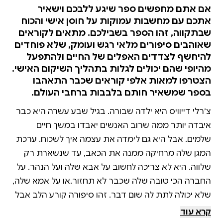
אם אתם מחפשים ספר שיגע ללבכם וישאיר
אתכם עם מחשבות עמוקות על חוסן אישי והכוח
שבתקווה, זהו הספר בשבילכם. מתאים לקוראים
שאוהבים סיפורים מלאי רגש ועומק, שלא פוחדים
להיחשף לצדדים האפלים של החיים ולהתפעל
מהיופי שהם יכולים לגלות בתהליך השיקום האישי.
הצטרפו למאות אלפי קוראים שכבר התאהבו
בספר שמשאיר חותם בלבבות ברחבי העולם.
צ׳רלי דייוויס היא ילדה שבורה. בגיל שבע עשרה היא כבר
איבדה יותר ממה שרוב האנשים יאבדו במשך חיים
שלמים. אבל היא גם לימדה את עצמה איך לשכוח. ערכת
המגן שלה מרחיקה ממנה את הכאב, עד שנשארת רק
שלווה. היא לא צריכה לחשוב על אבא שלה ועל הנהר. על
החברה הכי טובה שלה שכבר לא תחזור.או על אמא שלה,
שלא יכולה לתת לה שום דבר. זהו סיפורה קורע הלב אבל
גם מלא התקווה של צ׳רלי, סיפור מסע אמיץ של צעירה
קרא עוד
שמנסה לבנות את עצמה מחדש מתוך ההריסות. קתלין