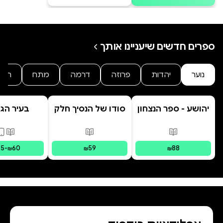
ספרים חדשים שיעניינו אותך
נוער
יהדות
פרוזה
דרמה
מתח
היסט
יהושע - ספר הנצחון
סודו של הנסיך חלק
בעיר הג
ב' סוד הנסיך
הנסתר
פורמטים זמינים
:
מודפס
פורמטים זמינים
:
מודפס
פורמ
25
-
60
59
88
₪
₪
₪