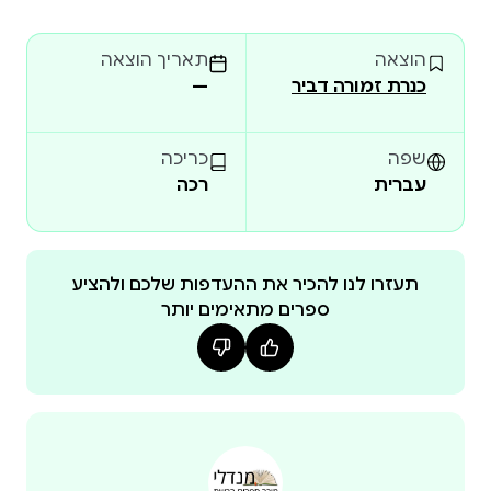
גלאזגו היא סופרת של רבי־מכר בינלאומיים שתורגמו
הוצאה
תאריך הוצאה
ליותר מ־30 שפות. היא חיה וכותבת בטוסון, אריזונה.
כנרת זמורה דביר
—
הספר ילדה שבורה הפך לתופעת טיקטוק ושומר על
מקומו ברשימת רבי־המכר של הניו יורק טיימס כבר שבע
שנים. ״ספר אפל וחזק.״ מגזין פייסט ״עוצר נשימה
שפה
כריכה
ויפהפיה.״ באסטל ״אינטימי ומלא אומץ ויפהפה.״ האייריש
עברית
רכה
טיימס ״נוקב ויוצא מן הכלל.״ קירקוס הצצה לספר
תעזרו לנו להכיר את ההעדפות שלכם ולהציע
ספרים מתאימים יותר