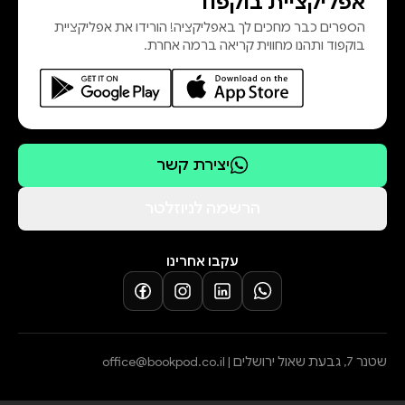
אפליקציית בוקפוד
הספרים כבר מחכים לך באפליקציה! הורידו את אפליקציית
בוקפוד ותהנו מחווית קריאה ברמה אחרת.
יצירת קשר
הרשמה לניוזלטר
עקבו אחרינו
שטנר 7, גבעת שאול ירושלים |
office@bookpod.co.il