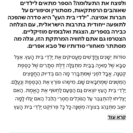
ולפצח את התעלומה? הספר מתאים לילדים
שאוהבים הרפתקאות, מסתורין וסיפורים על
חברות אמיצה. "ילדי בית העץ" היא סדרה שהפכה
לתופעה ייחודית בתרבות הישראלית, עם הצלחה
כבירה בספרים, הצגות ואלבומים מוזיקליים.
הצטרפו גם אתם לחוויה המרתקת הזו, וגלה מה
מסתתר מאחורי סודותיו של סבא אפרים.
סוֹדוֹת יְשָׁנִים וַחֲדָשִׁים מַעֲסִיקִים אֶת יַלְדֵי בֵּית הָעֵץ. אֵצֶל
סַבָּא שֶׁל מַאיָה בַּבַּיִת מִתְגַּלָּה דֶּלֶת סְתָרִים שֶׁל כַּסֶּפֶת
קְטַנָּה, אֲבָל לִפְנֵי שֶׁמִּתְבָּרֵר מָה הֵם בְּדִיּוּק הַחֲפָצִים
הַמְּשֻׁנִּים שֶׁמֻּחְבָּאִים שָׁם, מִישֶׁהוּ פּוֹרֵץ אֶת הַכַּסֶּפֶת וְנֶעֱלָם.
יַלְדֵי בֵּית הָעֵץ יוֹצְאִים גַּם הַפַּעַם לַחְשׂף אֶת הָאֱמֶת. הַאִם
יַצְלִיחוּ לְהִתְגַּבֵּר עַל הַנּוֹכְלִים חַסְרֵי הַלֵּב? הַאִם יְגַלּוּ לָמָּה
יוֹאָב מִתְנַהֵג בְּצוּרָה מְשֻׁנָּה כָּל כָּךְ? פְּרוֹיֵקְט יַלְדֵי בֵּית הָעֵץ
שֶׁל יָאיָא (הַדָּג נָחָשׁ) וְרַן כֹּהֵן אַהֲרוֹנוֹב הָפַךְ תּוֹךְ זְמַן קָצָר
קרא עוד
לְתוֹפָעָה יִחוּדִית בַּתַּרְבּוּת הַיִּשְׂרְאֵלִית לִילָדִים. הַסְּפָרִים
בַּסִּדְרָה — מִבְצַע חֻרְשָׁה, לְשַׁחְרֵר אֶת כְּפִיר, יֶלֶד לֹא רָגִיל