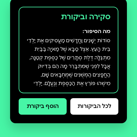
סקירה וביקורת
מה הסיפור:
סוֹדוֹת יְשָׁנִים וַחֲדָשִׁים מַעֲסִיקִים אֶת יַלְדֵי
בֵּית הָעֵץ. אֵצֶל סַבָּא שֶׁל מַאיָה בַּבַּיִת
מִתְגַּלָּה דֶּלֶת סְתָרִים שֶׁל כַּסֶּפֶת קְטַנָּה,
אֲבָל לִפְנֵי שֶׁמִּתְבָּרֵר מָה הֵם בְּדִיּוּק
הַחֲפָצִים הַמְּשֻׁנִּים שֶׁמֻּחְבָּאִים שָׁם,
מִישֶׁהוּ פּוֹרֵץ אֶת הַכַּסֶּפֶת וְנֶעֱלָם. יַלְדֵי
בֵּית הָעֵץ יוֹצְאִים גַּם הַפַּעַם לַחְשׂף אֶת
הָאֱמֶת. הַאִם יַצְלִיחוּ לְהִתְגַּבֵּר עַל
לכל הביקורות
הוסף ביקורת
הַנּוֹכְלִים חַסְרֵי הַלֵּב? הַאִם יְגַלּוּ לָמָּה יוֹאָב
מִתְנַהֵג בְּצוּרָה מְשֻׁנָּה כָּל כָּךְ? פְּרוֹיֵקְט
יַלְדֵי בֵּית הָעֵץ שֶׁל יָאיָא (הַדָּג נָחָשׁ) וְרַן
כֹּהֵן אַהֲרוֹנוֹב הָפַךְ תּוֹךְ זְמַן קָצָר לְתוֹפָעָה