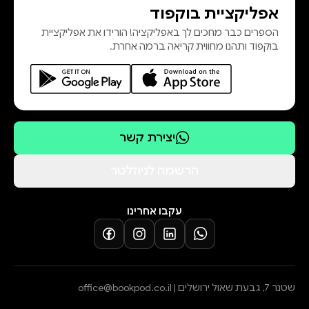
אפליקציית בוקפוד
הספרים כבר מחכים לך באפליקציה! הורידו את אפליקציית
בוקפוד ותהנו מחווית קריאה ברמה אחרת.
יצירת קשר
הרשמה לניוזלטר
עקבו אחרינו
שטנר 7, גבעת שאול ירושלים |
office@bookpod.co.il