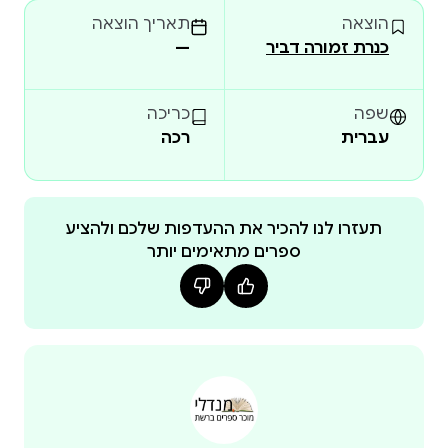
הוצאה
תאריך הוצאה
וְאַבִּירֵי הַשֻּׁלְחָן הַיָּרֹק — נִמְכְּרוּ בְּעֶשְׂרוֹת אַלְפֵי עֳתָקִים
כנרת זמורה דביר
—
וְנִבְחֲרוּ לְמִצְעַד הַסְּפָרִים שֶׁל מִשְׂרַד הַחִנּוּךְ; הַהַצָּגָה,
הָאַלְבּוֹמִים הַמּוּזִיקָלִיִּים וְהַמּוֹפָע עִם מֵיטַב הַמּוּזִיקָאִים
בָּאָרֶץ זָכוּ לִשְׁבָחִי
שפה
כריכה
עברית
רכה
תעזרו לנו להכיר את ההעדפות שלכם ולהציע
ספרים מתאימים יותר