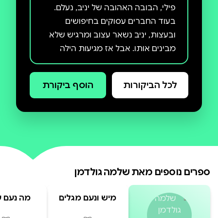
פילי, הבובה האהובה של יניב, נעלם.
בעוד החברים עסוקים בחיפושים
ובעצות, יניב נשאר עצוב ומרגיש שלא
מבינים אותו. אבל אז מגיעות הילה
האם אבן כחולה קטנה תצליח לעשות
לכל הביקורות
הוסף ביקורת
הצטרפו ליניב הפילון וחבריו לגן בחיפוש
יניב מחפש את פילי הוא הספר השני
בסדרת הספרים על יניב הפילון. זהו
סיפור עדין ומרגש שמלמד שיעור חשוב
ספרים נוספים מאת
שלמה גולדמן
על אמפתיה והקשבה. מתאים לידים
בני 3-6
מיש ונעם מגלים
מה נעם 
את הגוף