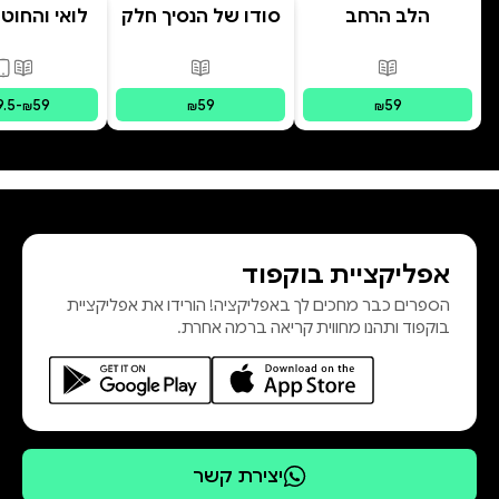
הלב הרחב
סודו של הנסיך חלק
לואי והחוט
ב' סוד הנסיך
- הרפתקת 
הנסתר
המרחפ
פורמטים זמינים
:
מודפס
פורמטים זמינים
:
מודפס
פורמ
9.5
-
59
59
59
₪
₪
₪
אפליקציית בוקפוד
הספרים כבר מחכים לך באפליקציה! הורידו את אפליקציית
בוקפוד ותהנו מחווית קריאה ברמה אחרת.
יצירת קשר