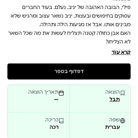
פילי, הבובה האהובה של יניב, נעלם. בעוד החברים
עסוקים בחיפושים ובעצות, יניב נשאר עצוב ומרגיש שלא
האם אבן כחולה קטנה תצליח לעשות את מה שכל השאר
קרא עוד
יניב מחפש את פילי הוא הספר השני בסדרת הספרים על
יניב הפילון. זהו סיפור עדין ומרגש שמלמד שיעור חשוב
דפדוף בספר
על אמפתיה והקשבה. מתאים לידים בני 3-6
הוצאה
תאריך הוצאה
תבל
—
שפה
כריכה
עברית
רכה