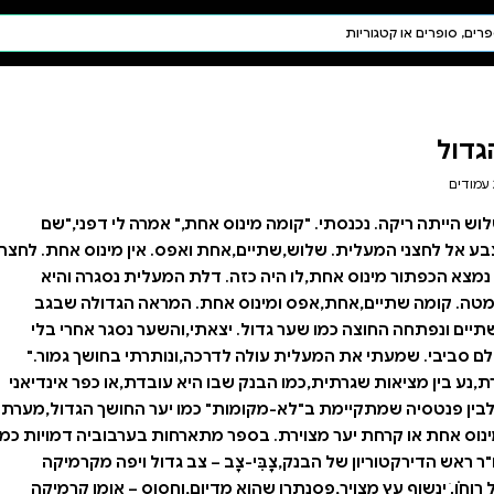
חיפוש AI
דת ויהדות
תפילה
חגים ומועדים
תלמוד
קבלה
," אמרה לי דפני,"שם
 ואפס. אין מינוס אחת. לחצתי
ת המעלית נסגרה והיא
 המראה הגדולה שבגב
,והשער נסגר אחרי בלי