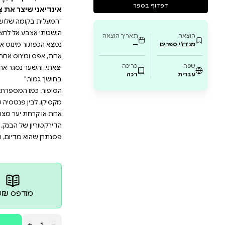
ת העולם סביבי. שמעתי את המעלית עולה לדרכה,
המספרת,נע בין מציאות שגרתית,כמו הבנק שבו הי
קסיקו,לבין פנטסיה שמתקיימת ב"לא-מקומות" כ
מה מינוס אחת או קרחת יער מצוירת. בספר מתא
פרת יו"ר ראש הדירקטוריון של הבנק,צָבִּי-צָב – 
ף,אֶל רוחֹו,ֹ ינשוף עץ מצויר,פסנתרן שהוא מדיו
ר את צָבִּי-צָב,וחי בכפר בצפון מקסיקו.
ל לחצני המעלית. שלוש, שתיים, אחת ואפס. אין מינוס א
ינוס אחת, לו היה כזה. דלת המעלית נסגרה והיא החליקה
נוס אחת. המראה הגדולה שבגב המעלית נחצתה לשתיים ו
נסגר אחרי בלי קול, מחשיך את העולם סביבי. שמעתי את 