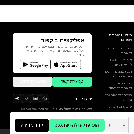
לבן, קר. אז, כשהיינו אצלו בשבתות,
לא הבנתי. לא הכרתי משהו אחר.
עכשיו אני יודעת. ביומיום הוא היה
עסוק עם הילדים והמורים
והמדריכים והשומרים, והמזכירות,
והפקעות והשתילים, וצינורות מים,
והטפטפות, והגומות השקיה... אבל
בשבתות, כשהילדים האחרים היו
הוסף ביקורת
הולכים למשפחות, היינו רק המנהל
ואנחנו, הבית הריק של הכיתות,
לכל הביקורות
הבית הריק של השינה והבית שלו.
ומסביב הגנים שלנו בבית הספר
לגננות והצטיינות. הגנים שהמנהל
קרא להם גן עדן." הזרעים מהם
נובטים הסיפורים בירח בבור, ספר