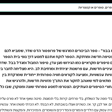
חיפוש AI
דת ויהדות
תפילה
חגים ומועדים
תלמוד
קבלה
ור הדס שדר, שמביא לכם
מסע דרך נופי בית הספר
סיפור המבול ומגדל בבל. שדר
ת לב. היא מצליחה לחבר בין
רותית ייחודית שמרקדת בין