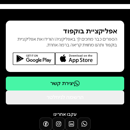
צעיר היא חיפשה פורטל ל'נרניה'
וחלמה לכתוב. כשהיא לא כותבת,
אפשר למצוא אותה בגינה שלה, שם
אפליקציית בוקפוד
היא שותלת פרחי בר ומצמיחה רעיונות
הספרים כבר מחכים לך באפליקציה! הורידו את אפליקציית
לסיפורים.היא גרה עם בן זוג וכלב רועה
בוקפוד ותהנו מחווית קריאה ברמה אחרת.
אוסטרלי מכור לפריסבי במדרונות הרי
האפלאצ'ים בג'ורג'יה. "התחלה סוחפת
יצירת קשר
הרשמה לניוזלטר
עקבו אחרינו