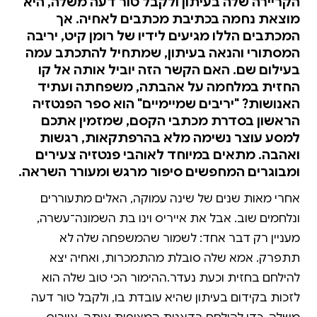
הקריירה שלה בעיתון ולקבל טור דעה משלה, היא
מוצאת נחמה בכתיבת מכתבים לאחיה. אך
המכתבים הללו מגיעים לידיו של רומן קיט, יריבה
המסתורי והנאה בעיתון, שמתחיל להתכתב עמה
בעילום שם. האם הקשר הזה יוביל אותה אל קו
החזית במלחמה על אהבתה, משפחתה ועתיד
האנושות? "יריבים שמיימיים" הוא ספר הפנטזיה
הראשון בסדרת מכתבי הקסם, שמזמין אתכם
למסע עוצר נשימה מלא בהרפתקאות, רגשות
ואהבה. מתאים במיוחד לאוהבי פנטזיה צעירים
ומבוגרים המחפשים סיפור מרגש ומעורר השראה.
אחרי מאות שנים של שינה עמוקה, האלים מתעוררים
ונלחמים שוב. אבל את אייריס וינו בת השמונה־עשרה,
מעניין רק דבר אחד: לשמור שהמשפחה שלה לא
תתפרק. אמא שלה סובלת מהתמכרות, ואחיה יצא
להילחם בחזית וכעת נעדר.ההימור הכי טוב שלה הוא
לזכות בקידום בעיתון שהיא עובדת בו, ולקבל טור דעה