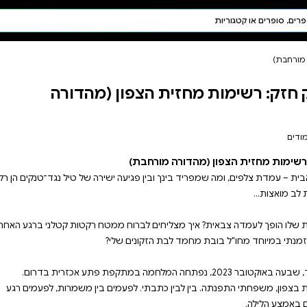
חיפוש AI
דת ויהדות
תפילה
ן (מהדורה
חגים ומועדים
תלמוד
קבלה
 ישירה של טיל נגד־טנקים הן רק