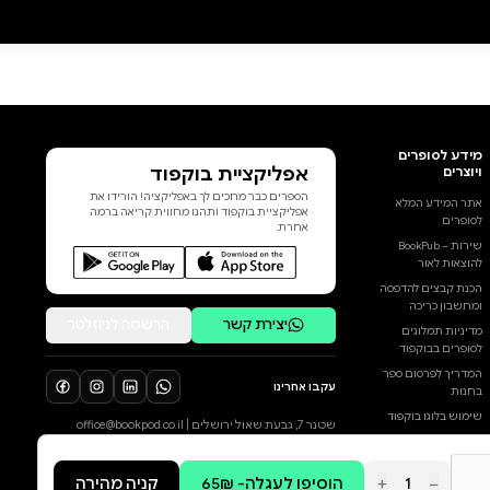
משמרות, לפעמים רגע אחרי שירו
עליי, לפעמים באמצע הלילה. " כאן
הלב דפק חזק " הוא יומן עיתונאי
המתעד את ימי המלחמה בחזית
הצפון, הפינוי והחזרה. הוא מבוסס
בחלקו על טורים וכתבות שכתבתי
במהלך המלחמה, והתפרסמו
תחילה בעיתונים שביעי ועולם קטן,
ובהמשך גם בעיתון מקור ראשון.
הספר מומלץ לכל מי שמתעניין
בחזית הצפון של מלחמת חרבות
ברזל ובחוויות שעברו בני אדם
במהלכה. סיפורה של מלחמת
חרבות ברזל סופר פעמים רבות