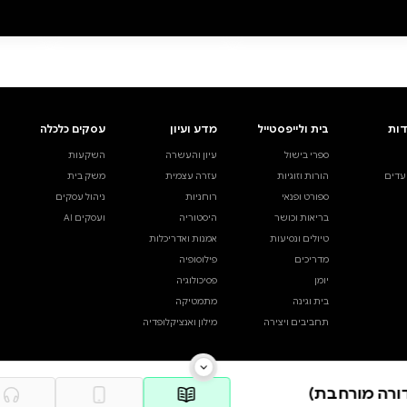
דתית: מבט אישי
דיגיטלי
קולי
ה מהירה
·
₪39
פה לסל
·
₪39