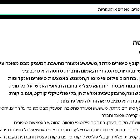
חיפוש AI
דת ויהדות
תפילה
חגים ומועדים
תלמוד
קבלה
שבה,המעניק מבט מפוכח על
ינאישיים,זוגיות,סקס,קריירה,אמונה וחברה. טזוטה הוא כותב ציני
ות סיפורים ואנקדוטות
 האנושי על כל גווניו.
קלי קורקט,ועם ביקורת