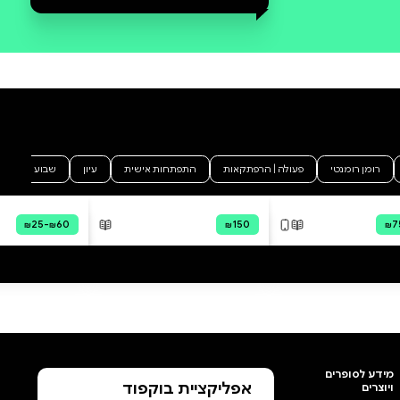
סקירה וביקורת
מה הסיפור:
כה אמר טזוטה הוא קובץ סיפורים
מרתק, משעשע ומעורר מחשבה,
המעניק מבט מפוכח על החיים,
יחסים בינאישיים, זוגיות, סקס,
קריירה, אמונה וחברה. טזוטה הוא
כותב ציני מושחז, מקורי ודעתן.
בתחכום פילוסופי מוסווה, המונגש
באמצעות סיפורים ואנקדוטות
עתירי הומור שחור ותובנות
אבסורדיות, הוא מצליף בחברה
ובאופי האנושי על כל גווניו. בכתיבה