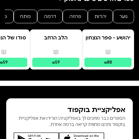
נוער
יהדות
פרוזה
דרמה
מתח
פנט
יהושע - ספר הנצחון
הלב הרחב
סודו של הנ
ב' סוד ה
הנסת
פורמטים זמינים
:
מודפס
פורמטים זמינים
:
מודפס
פור
59
59
88
₪
₪
₪
אפליקציית בוקפוד
הספרים כבר מחכים לך באפליקציה! הורידו את אפליקציית
בוקפוד ותהנו מחווית קריאה ברמה אחרת.