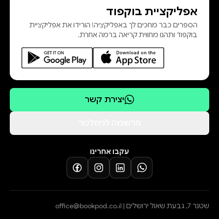
אפליקציית בוקפוד
הספרים כבר מחכים לך באפליקציה! הורידו את אפליקציית
בוקפוד ותהנו מחווית קריאה ברמה אחרת.
יצירת קשר
הרשמה לניוזלטר
עקבו אחרינו
שטנר 7, גבעת שאול ירושלים |
office@bookpod.co.il