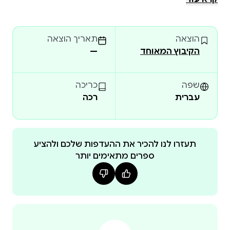
לצמצם את הפער הדיגיטלי, להכחיד את העוני, לעצב
חברות בנות קיימא עם שוויון מגדרי ותעסוקה מלאה
הוצאה
תאריך הוצאה
ומכובדת לכול, למצוא תרופה לסרטן – כל אלה הם אתגרי
הקיבוץ המאוחד
—
שפה
כריכה
עברית
רכה
תעזרו לנו להכיר את ההעדפות שלכם ולהציע
ספרים מתאימים יותר