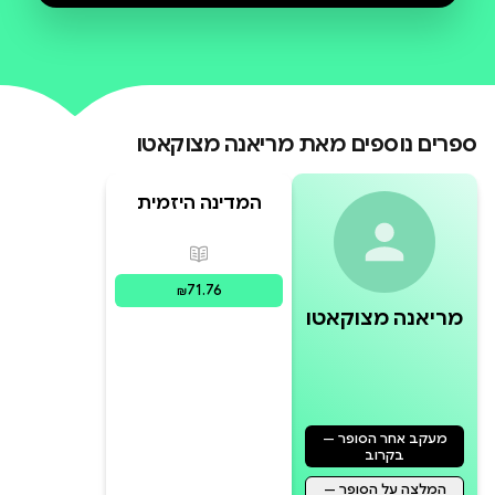
הממשלתי למגזר העסקי. להיאבק
במשבר האקלים, לצמצם את הפער
הדיגיטלי, להכחיד את העוני, לעצב
חברות בנות קיימא עם שוויון מגדרי
ספרים נוספים מאת
מריאנה מצוקאטו
ותעסוקה מלאה ומכובדת לכול, למצוא
תרופה לסרטן – כל אלה הם אתגרי
המדינה היזמית
פורמטים זמינים
:
מודפס
71.76
₪
מריאנה מצוקאטו
מעקב אחר הסופר —
בקרוב
המלצה על הסופר —