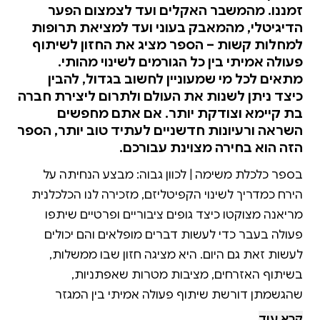
זמננו. מהמשבר האקלים ועד לצמצום הפער
הדיגיטלי, מהמאבק בעוני ועד למציאת תרופות
למחלות קשות – הספר מציג את החזון לשיתוף
פעולה אמיתי בין כל הגורמים לשינוי מהותי.
מתאים לכל מי שמעוניין לחשוב בגדול, להבין
כיצד ניתן לשנות את העולם ולתרום ליצירת חברה
בת קיימא וצודקת יותר. אם אתם מחפשים
השראה ורעיונות חדשניים לעתיד טוב יותר, הספר
הזה הוא בחירה מצוינת עבורכם.
בספר כלכלת משימה | לכוון גבוה: מבצע הנחיתה על
הירח כמדריך לשינוי הקפיטליזם, מזכירה לנו הכלכלנית
מריאנה מצוקטו כיצד גופים ציבוריים ופרטיים שיתפו
פעולה בעבר כדי לעשות דברים מופלאים והם יכולים
לעשות זאת גם היום. היא מציגה חזון שבו ממשלות,
בשיתוף האזרחים, מציבות מטרות שאפתניות,
שהגשמתן דורשת שיתוף פעולה אמיתי בין המגזר
הממשלתי למגזר העסקי. להיאבק במשבר האקלים,
קרא עוד