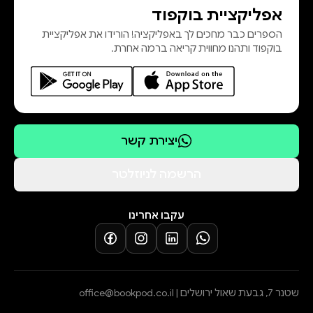
אפליקציית בוקפוד
חוזרת – על שירי הילדים של אלתרמן
הספרים כבר מחכים לך באפליקציה! הורידו את אפליקציית
(2005) • הֵלך ומלך – אלתרמן: בוהמיאן
בוקפוד ותהנו מחווית קריאה ברמה אחרת.
ומשורר לאומי (2010) • רוצי, נוצה –
אלתרמן ב
יצירת קשר
הרשמה לניוזלטר
עקבו אחרינו
שטנר 7, גבעת שאול ירושלים |
office@bookpod.co.il