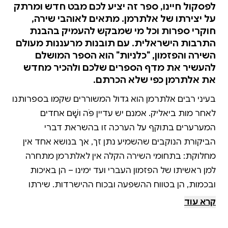
לפסקול חיינו, ספר זה יציע לכם מבט חדש ומרתק
על יצירתו של אלתרמן. מתאים לאוהבי שירה,
חוקרי ספרות וכל מי שמבקש להעמיק בהבנת
התרבות הישראלית. עם תובנות מרעננות מעולם
השירה והפזמון, "כלניות" הוא הספר המושלם
להעשיר את מדף הספרים שלכם ולהכיר מחדש
את אלתרמן כפי שלא הכרתם.
בעיני רבים אלתרמן הוא גדול המשוררים שקמו בספרותנו
לאחר מות ביאליק. אמנם יש עדיין פֹּה ושָׁם אחדים
המערערים בתוקף על הערכה זו בהשראת דברי
הביקורת הנוקבים שהשמיע נתן זך, אך בנושא אחד אין
מחלוקת: בתחומי השירה הקלה אין לאלתרמן מתחרה
למן ראשיתו של הפזמון העברי ועד ימינו – הן באיכות
ובכמות, הן בטווח ההשפעה ובכוח ההישרדות. שירתו
הקלה של אלתרמן ניצבת בלי ספק במרכז הפנתאון של
קרא עוד
הפזמונאות העברית. מדף הספרים האלתרמני מתעשר
בכל שנה בספרי עיון חדשים, אך דווקא על שירתו הקלה –