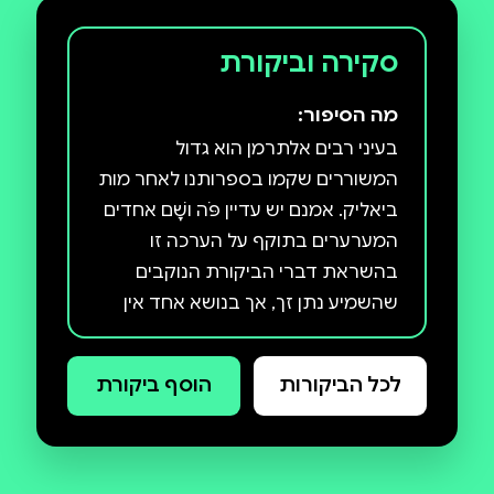
סקירה וביקורת
מה הסיפור:
בעיני רבים אלתרמן הוא גדול
המשוררים שקמו בספרותנו לאחר מות
ביאליק. אמנם יש עדיין פֹּה ושָׁם אחדים
המערערים בתוקף על הערכה זו
בהשראת דברי הביקורת הנוקבים
שהשמיע נתן זך, אך בנושא אחד אין
מחלוקת: בתחומי השירה הקלה אין
לאלתרמן מתחרה למן ראשיתו של
לכל הביקורות
הוסף ביקורת
הפזמון העברי ועד ימינו – הן באיכות
ובכמות, הן בטווח ההשפעה ובכוח
ההישרדות. שירתו הקלה של אלתרמן
ניצבת בלי ספק במרכז הפנתאון של