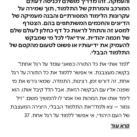
והעמקה. זהו מדריך מושלם לכניסה לעולם
המורכב והמרתק של התלמוד, תוך שמירה על
עקרונות הלימוד המסורתיים והבנה מעמיקה של
הדיונים והחכמים המשתתפים בהם. הצטרף
למסע זה והתחל לראות כל דף כחלון לעולם שלם
של חכמה יהודית. אידיאלי לכל מי שמבקש
להעמיק את ידיעותיו או פשוט לטעום מהקסם של
התלמוד הבבלי.
"למד אותי את כל התורה כשאני עומד על רגל אחת!"
בקשה מעצבנת. אי אפשר ללמוד את כל התורה על רגל
אחת. זה דורש זמן, רצינות, התמדה. שמאי גירש את מי
שפנה אליו עם הבקשה הזאת. אבל הלל קיבל אותו. הוא
לימד אותו את המהות ואז אמר לו להמשיך משם: ״זיל
גמור — צא ולמד!״את התלמוד הבבלי, היצירה המעצבת
של העם היהודי, אי אפשר ללמוד על רגל אחת. 37
מסכתות, 2,711 דפים, אינסוף מפרשים.מי שלומדים דף
קרא עוד
כל יום, משלימים סיבוב בשבע וחצי שנים לערך. וגם אז