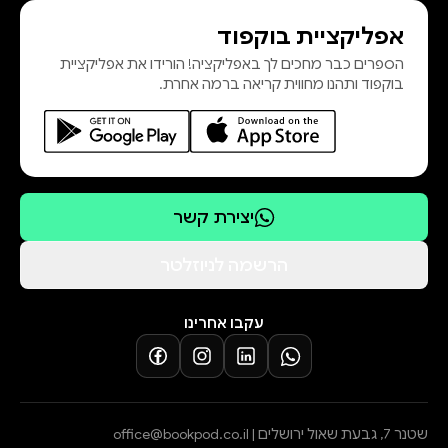
הבבלי.לומדים ותיקים יותר, שכבר
אפליקציית בוקפוד
הספיקו כמה דפים, מסכתות או סבבים
הספרים כבר מחכים לך באפליקציה! הורידו את אפליקציית
שלמים — ימצאו בשיטת הלימוד
בוקפוד ותהנו מחווית קריאה ברמה אחרת.
המיוחדת של בריליאנט הזדמנות
להתאהב בגמרא מחדש.עכשיו, צאו
ולמדו. אורי
יצירת קשר
הרשמה לניוזלטר
עקבו אחרינו
שטנר 7, גבעת שאול ירושלים |
office@bookpod.co.il