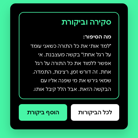
סקירה וביקורת
מה הסיפור:
"למד אותי את כל התורה כשאני עומד
על רגל אחת!" בקשה מעצבנת. אי
אפשר ללמוד את כל התורה על רגל
אחת. זה דורש זמן, רצינות, התמדה.
שמאי גירש את מי שפנה אליו עם
הבקשה הזאת. אבל הלל קיבל אותו.
הוא לימד אותו את המהות ואז אמר לו
להמשיך משם: ״זיל גמור — צא ולמד!
לכל הביקורות
הוסף ביקורת
״את התלמוד הבבלי, היצירה המעצבת
של העם היהודי, אי אפשר ללמוד על
רגל אחת. 37 מסכתות, 2,711 דפים,