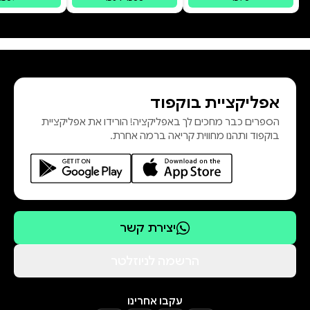
הישראלי, שם מנסים בני המשפחה של
קורבנות הטרור לעצור את מכונת
הרצח, אך נתקלים בהתנגדות
מפתיעה – התנגדותה של מדינת
ישראל, שמתעקשת להמשיך להעביר
אפליקציית בוקפוד
כספים לרשות. זהו אינו ספר קל לעיכול,
הספרים כבר מחכים לך באפליקציה! הורידו את אפליקציית
אך הוא בגדר קריאת חובה לכל ישראלי
בוקפוד ותהנו מחווית קריאה ברמה אחרת.
שרוצה לראות את מדינת ישראל
נאבקת בטרור בכל הכלים העומדים
לרשותה. * למי הודה המחבל
עבדאללה
יצירת קשר
הרשמה לניוזלטר
עקבו אחרינו